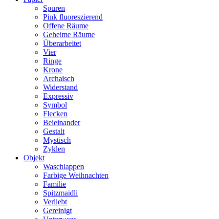
Spuren
Pink fluoreszierend
Offene Räume
Geheime Räume
Überarbeitet
Vier
Ringe
Krone
Archaisch
Widerstand
Expressiv
Symbol
Flecken
Beieinander
Gestalt
Mystisch
Zyklen
Objekt
Waschlappen
Farbige Weihnachten
Familie
Spitzmaidli
Verliebt
Gereinigt