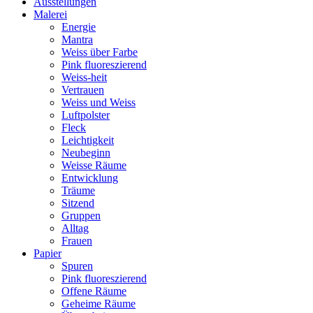
Ausstellungen
Malerei
Energie
Mantra
Weiss über Farbe
Pink fluoreszierend
Weiss-heit
Vertrauen
Weiss und Weiss
Luftpolster
Fleck
Leichtigkeit
Neubeginn
Weisse Räume
Entwicklung
Träume
Sitzend
Gruppen
Alltag
Frauen
Papier
Spuren
Pink fluoreszierend
Offene Räume
Geheime Räume