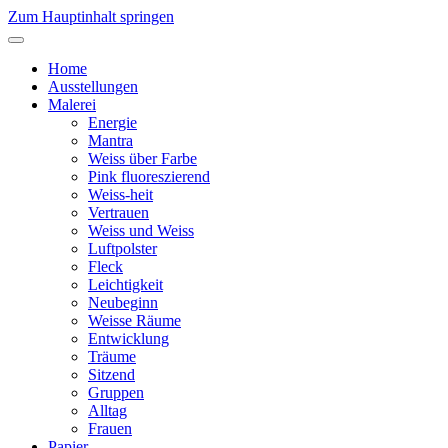
Zum Hauptinhalt springen
Home
Ausstellungen
Malerei
Energie
Mantra
Weiss über Farbe
Pink fluoreszierend
Weiss-heit
Vertrauen
Weiss und Weiss
Luftpolster
Fleck
Leichtigkeit
Neubeginn
Weisse Räume
Entwicklung
Träume
Sitzend
Gruppen
Alltag
Frauen
Papier