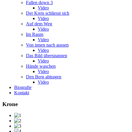
Fallen down 3
Video
Der Kreis schliesst sich
Video
Auf dem Weg
Video
Im Raum
Video
Von innen nach aussen
Video
Das Bild überspannen
Video
Hände waschen
Video
Den Berg abtragen
Video
Biografie
Kontakt
Krone