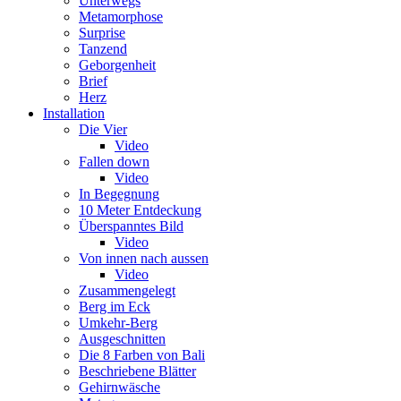
Unterwegs
Metamorphose
Surprise
Tanzend
Geborgenheit
Brief
Herz
Installation
Die Vier
Video
Fallen down
Video
In Begegnung
10 Meter Entdeckung
Überspanntes Bild
Video
Von innen nach aussen
Video
Zusammengelegt
Berg im Eck
Umkehr-Berg
Ausgeschnitten
Die 8 Farben von Bali
Beschriebene Blätter
Gehirnwäsche