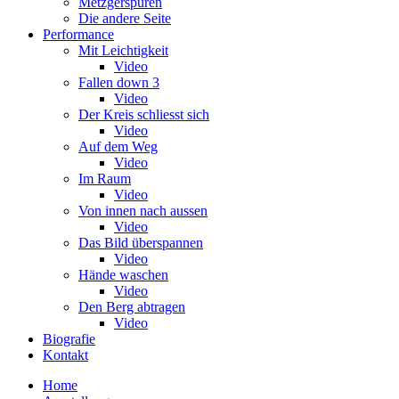
Metzgerspuren
Die andere Seite
Performance
Mit Leichtigkeit
Video
Fallen down 3
Video
Der Kreis schliesst sich
Video
Auf dem Weg
Video
Im Raum
Video
Von innen nach aussen
Video
Das Bild überspannen
Video
Hände waschen
Video
Den Berg abtragen
Video
Biografie
Kontakt
Home