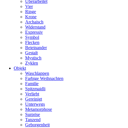
Überarbeitet
Vier
Ringe
Krone
Archaisch
Widerstand
Expressiv
Symbol
Flecken
Beieinander
Gestalt
Mystisch
Zyklen
Objekt
Waschlappen
Farbige Weihnachten
Familie
Spitzmaidli
Verliebt
Gereinigt
Unterwegs
Metamorphose
Surprise
Tanzend
Geborgenheit