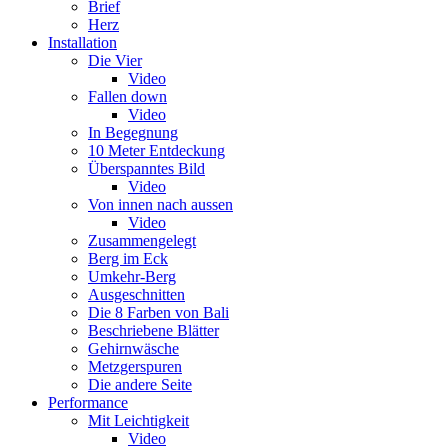
Brief
Herz
Installation
Die Vier
Video
Fallen down
Video
In Begegnung
10 Meter Entdeckung
Überspanntes Bild
Video
Von innen nach aussen
Video
Zusammengelegt
Berg im Eck
Umkehr-Berg
Ausgeschnitten
Die 8 Farben von Bali
Beschriebene Blätter
Gehirnwäsche
Metzgerspuren
Die andere Seite
Performance
Mit Leichtigkeit
Video