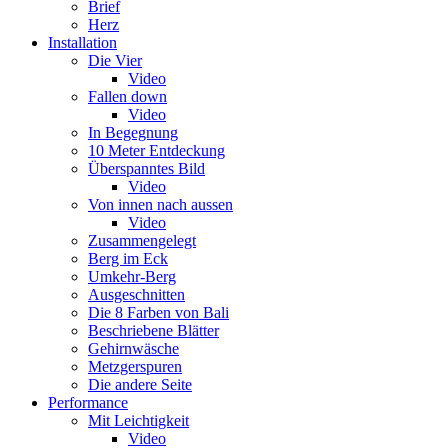
Brief
Herz
Installation
Die Vier
Video
Fallen down
Video
In Begegnung
10 Meter Entdeckung
Überspanntes Bild
Video
Von innen nach aussen
Video
Zusammengelegt
Berg im Eck
Umkehr-Berg
Ausgeschnitten
Die 8 Farben von Bali
Beschriebene Blätter
Gehirnwäsche
Metzgerspuren
Die andere Seite
Performance
Mit Leichtigkeit
Video