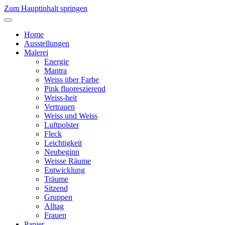
Zum Hauptinhalt springen
Home
Ausstellungen
Malerei
Energie
Mantra
Weiss über Farbe
Pink fluoreszierend
Weiss-heit
Vertrauen
Weiss und Weiss
Luftpolster
Fleck
Leichtigkeit
Neubeginn
Weisse Räume
Entwicklung
Träume
Sitzend
Gruppen
Alltag
Frauen
Papier