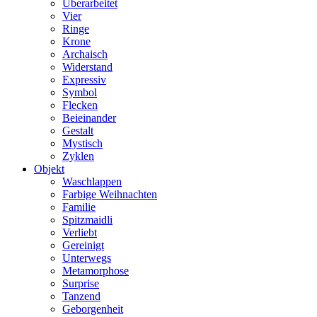
Überarbeitet
Vier
Ringe
Krone
Archaisch
Widerstand
Expressiv
Symbol
Flecken
Beieinander
Gestalt
Mystisch
Zyklen
Objekt
Waschlappen
Farbige Weihnachten
Familie
Spitzmaidli
Verliebt
Gereinigt
Unterwegs
Metamorphose
Surprise
Tanzend
Geborgenheit