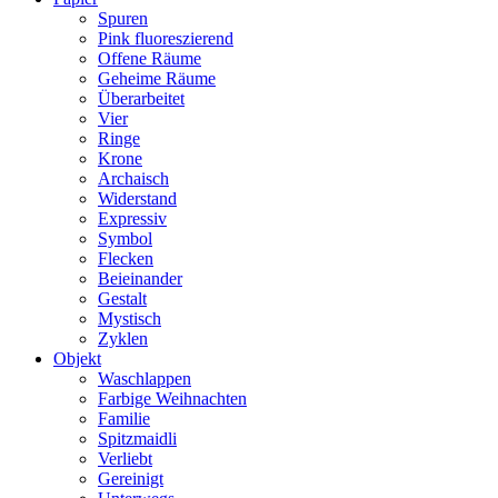
Spuren
Pink fluoreszierend
Offene Räume
Geheime Räume
Überarbeitet
Vier
Ringe
Krone
Archaisch
Widerstand
Expressiv
Symbol
Flecken
Beieinander
Gestalt
Mystisch
Zyklen
Objekt
Waschlappen
Farbige Weihnachten
Familie
Spitzmaidli
Verliebt
Gereinigt