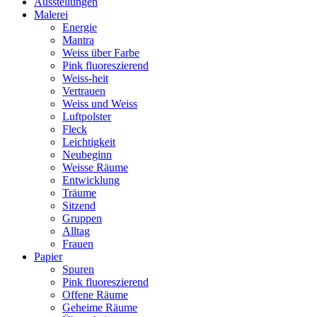
Ausstellungen
Malerei
Energie
Mantra
Weiss über Farbe
Pink fluoreszierend
Weiss-heit
Vertrauen
Weiss und Weiss
Luftpolster
Fleck
Leichtigkeit
Neubeginn
Weisse Räume
Entwicklung
Träume
Sitzend
Gruppen
Alltag
Frauen
Papier
Spuren
Pink fluoreszierend
Offene Räume
Geheime Räume