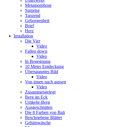
Unterwegs
Metamorphose
Surprise
Tanzend
Geborgenheit
Brief
Herz
Installation
Die Vier
Video
Fallen down
Video
In Begegnung
10 Meter Entdeckung
Überspanntes Bild
Video
Von innen nach aussen
Video
Zusammengelegt
Berg im Eck
Umkehr-Berg
Ausgeschnitten
Die 8 Farben von Bali
Beschriebene Blätter
Gehirnwäsche