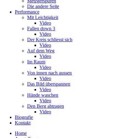
Metzgerspuren
Die andere Seite
Performance
Mit Leichtigkeit
Video
Fallen down 3
Video
Der Kreis schliesst sich
Video
Auf dem Weg
Video
Im Raum
Video
Von innen nach aussen
Video
Das Bild überspannen
Video
Hände waschen
Video
Den Berg abtragen
Video
Biografie
Kontakt
Home