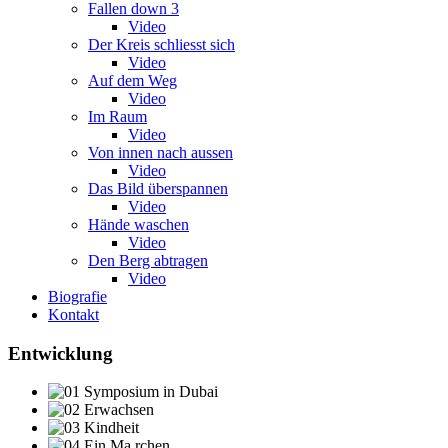
Fallen down 3
Video
Der Kreis schliesst sich
Video
Auf dem Weg
Video
Im Raum
Video
Von innen nach aussen
Video
Das Bild überspannen
Video
Hände waschen
Video
Den Berg abtragen
Video
Biografie
Kontakt
Entwicklung