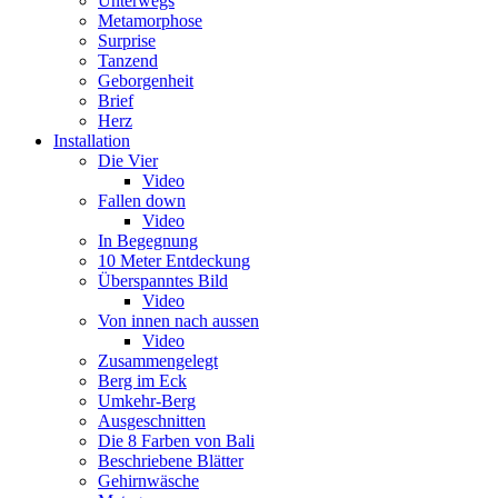
Unterwegs
Metamorphose
Surprise
Tanzend
Geborgenheit
Brief
Herz
Installation
Die Vier
Video
Fallen down
Video
In Begegnung
10 Meter Entdeckung
Überspanntes Bild
Video
Von innen nach aussen
Video
Zusammengelegt
Berg im Eck
Umkehr-Berg
Ausgeschnitten
Die 8 Farben von Bali
Beschriebene Blätter
Gehirnwäsche