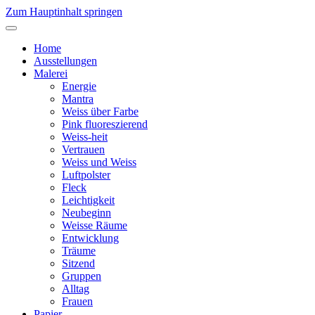
Zum Hauptinhalt springen
Home
Ausstellungen
Malerei
Energie
Mantra
Weiss über Farbe
Pink fluoreszierend
Weiss-heit
Vertrauen
Weiss und Weiss
Luftpolster
Fleck
Leichtigkeit
Neubeginn
Weisse Räume
Entwicklung
Träume
Sitzend
Gruppen
Alltag
Frauen
Papier