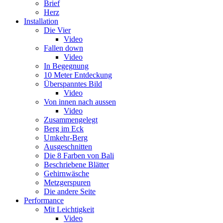
Brief
Herz
Installation
Die Vier
Video
Fallen down
Video
In Begegnung
10 Meter Entdeckung
Überspanntes Bild
Video
Von innen nach aussen
Video
Zusammengelegt
Berg im Eck
Umkehr-Berg
Ausgeschnitten
Die 8 Farben von Bali
Beschriebene Blätter
Gehirnwäsche
Metzgerspuren
Die andere Seite
Performance
Mit Leichtigkeit
Video