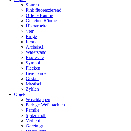
Spuren
Pink fluoreszierend
Offene Räume
Geheime Räume
Überarbeitet
Vier
Ringe
Krone
Archaisch
Widerstand
Expressiv
Symbol
Flecken
Beieinander
Gestalt
Mystisch
Zyklen
Objekt
Waschlappen
Farbige Weihnachten
Familie
Spitzmaidli
Verliebt
Gereinigt