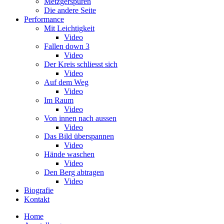
Metzgerspuren
Die andere Seite
Performance
Mit Leichtigkeit
Video
Fallen down 3
Video
Der Kreis schliesst sich
Video
Auf dem Weg
Video
Im Raum
Video
Von innen nach aussen
Video
Das Bild überspannen
Video
Hände waschen
Video
Den Berg abtragen
Video
Biografie
Kontakt
Home