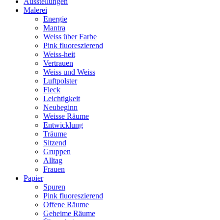
Ausstellungen
Malerei
Energie
Mantra
Weiss über Farbe
Pink fluoreszierend
Weiss-heit
Vertrauen
Weiss und Weiss
Luftpolster
Fleck
Leichtigkeit
Neubeginn
Weisse Räume
Entwicklung
Träume
Sitzend
Gruppen
Alltag
Frauen
Papier
Spuren
Pink fluoreszierend
Offene Räume
Geheime Räume