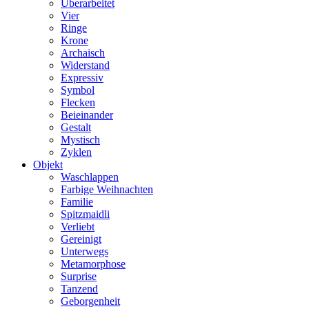
Überarbeitet
Vier
Ringe
Krone
Archaisch
Widerstand
Expressiv
Symbol
Flecken
Beieinander
Gestalt
Mystisch
Zyklen
Objekt
Waschlappen
Farbige Weihnachten
Familie
Spitzmaidli
Verliebt
Gereinigt
Unterwegs
Metamorphose
Surprise
Tanzend
Geborgenheit