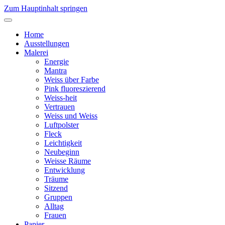
Zum Hauptinhalt springen
Home
Ausstellungen
Malerei
Energie
Mantra
Weiss über Farbe
Pink fluoreszierend
Weiss-heit
Vertrauen
Weiss und Weiss
Luftpolster
Fleck
Leichtigkeit
Neubeginn
Weisse Räume
Entwicklung
Träume
Sitzend
Gruppen
Alltag
Frauen
Papier