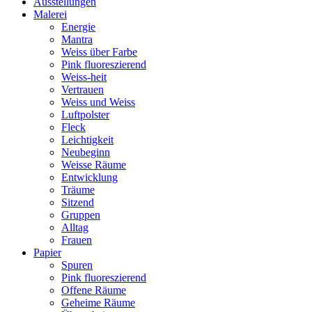
Ausstellungen
Malerei
Energie
Mantra
Weiss über Farbe
Pink fluoreszierend
Weiss-heit
Vertrauen
Weiss und Weiss
Luftpolster
Fleck
Leichtigkeit
Neubeginn
Weisse Räume
Entwicklung
Träume
Sitzend
Gruppen
Alltag
Frauen
Papier
Spuren
Pink fluoreszierend
Offene Räume
Geheime Räume