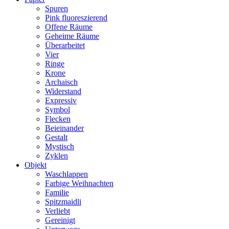
Spuren
Pink fluoreszierend
Offene Räume
Geheime Räume
Überarbeitet
Vier
Ringe
Krone
Archaisch
Widerstand
Expressiv
Symbol
Flecken
Beieinander
Gestalt
Mystisch
Zyklen
Objekt
Waschlappen
Farbige Weihnachten
Familie
Spitzmaidli
Verliebt
Gereinigt