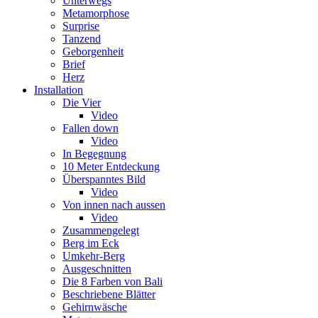
Unterwegs
Metamorphose
Surprise
Tanzend
Geborgenheit
Brief
Herz
Installation
Die Vier
Video
Fallen down
Video
In Begegnung
10 Meter Entdeckung
Überspanntes Bild
Video
Von innen nach aussen
Video
Zusammengelegt
Berg im Eck
Umkehr-Berg
Ausgeschnitten
Die 8 Farben von Bali
Beschriebene Blätter
Gehirnwäsche