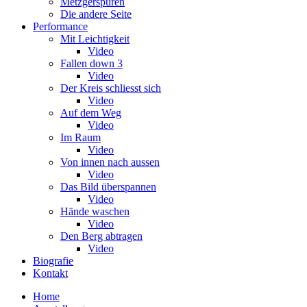
Metzgerspuren
Die andere Seite
Performance
Mit Leichtigkeit
Video
Fallen down 3
Video
Der Kreis schliesst sich
Video
Auf dem Weg
Video
Im Raum
Video
Von innen nach aussen
Video
Das Bild überspannen
Video
Hände waschen
Video
Den Berg abtragen
Video
Biografie
Kontakt
Home