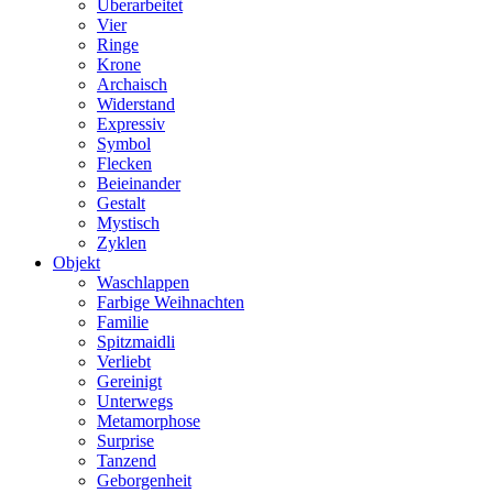
Überarbeitet
Vier
Ringe
Krone
Archaisch
Widerstand
Expressiv
Symbol
Flecken
Beieinander
Gestalt
Mystisch
Zyklen
Objekt
Waschlappen
Farbige Weihnachten
Familie
Spitzmaidli
Verliebt
Gereinigt
Unterwegs
Metamorphose
Surprise
Tanzend
Geborgenheit