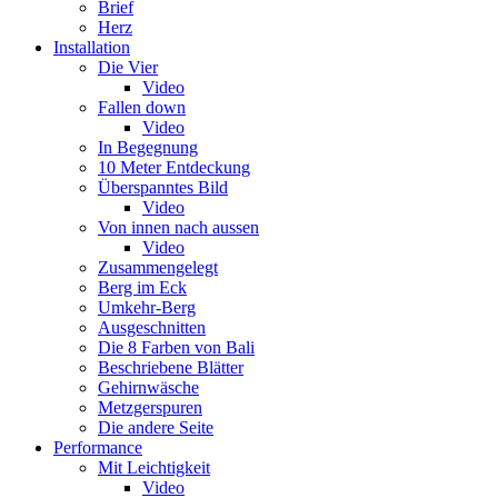
Brief
Herz
Installation
Die Vier
Video
Fallen down
Video
In Begegnung
10 Meter Entdeckung
Überspanntes Bild
Video
Von innen nach aussen
Video
Zusammengelegt
Berg im Eck
Umkehr-Berg
Ausgeschnitten
Die 8 Farben von Bali
Beschriebene Blätter
Gehirnwäsche
Metzgerspuren
Die andere Seite
Performance
Mit Leichtigkeit
Video