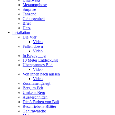
Unterwegs
Metamorphose
Surprise
Tanzend
Geborgenheit
Brief
Herz
Installation
Die Vier
Video
Fallen down
Video
In Begegnung
10 Meter Entdeckung
Überspanntes Bild
Video
Von innen nach aussen
Video
Zusammengelegt
Berg im Eck
Umkehr-Berg
Ausgeschnitten
Die 8 Farben von Bali
Beschriebene Blätter
Gehirnwäsche