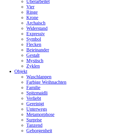
Überarbeitet
Vier
Ringe
Krone
Archaisch
Widerstand
Expressiv
Symbol
Flecken
Beieinander
Gestalt
Mystisch
Zyklen
Objekt
Waschlappen
Farbige Weihnachten
Familie
Spitzmaidli
Verliebt
Gereinigt
Unterwegs
Metamorphose
Surprise
Tanzend
Geborgenheit