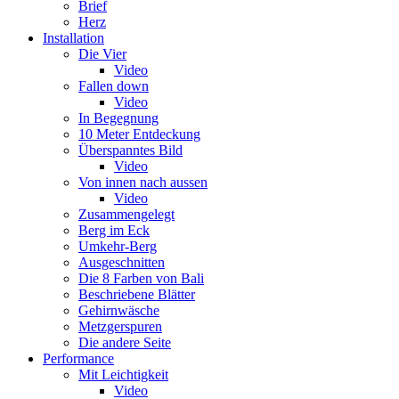
Brief
Herz
Installation
Die Vier
Video
Fallen down
Video
In Begegnung
10 Meter Entdeckung
Überspanntes Bild
Video
Von innen nach aussen
Video
Zusammengelegt
Berg im Eck
Umkehr-Berg
Ausgeschnitten
Die 8 Farben von Bali
Beschriebene Blätter
Gehirnwäsche
Metzgerspuren
Die andere Seite
Performance
Mit Leichtigkeit
Video