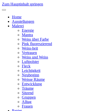
Zum Hauptinhalt springen
Home
Ausstellungen
Malerei
Energie
Mantra
Weiss über Farbe
Pink fluoreszierend
Weiss-heit
Vertrauen
Weiss und Weiss
Luftpolster
Fleck
Leichtigkeit
Neubeginn
Weisse Räume
Entwicklung
Träume
Sitzend
Gruppen
Alltag
Frauen
Papier