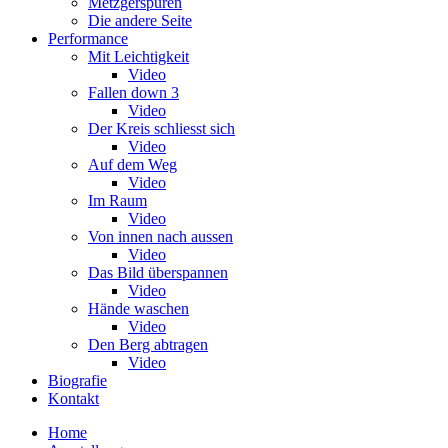
Metzgerspuren
Die andere Seite
Performance
Mit Leichtigkeit
Video
Fallen down 3
Video
Der Kreis schliesst sich
Video
Auf dem Weg
Video
Im Raum
Video
Von innen nach aussen
Video
Das Bild überspannen
Video
Hände waschen
Video
Den Berg abtragen
Video
Biografie
Kontakt
Home