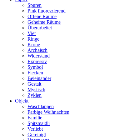
Spuren
Pink fluoreszierend
Offene Räume
Geheime Räume
Überarbeitet
Vier
Ringe
Krone
Archaisch
Widerstand
Expressiv
Symbol
Flecken
Beieinander
Gestalt
Mystisch
Zyklen
Objekt
Waschlappen
Farbige Weihnachten
Familie
Spitzmaidli
Verliebt
Gereinigt