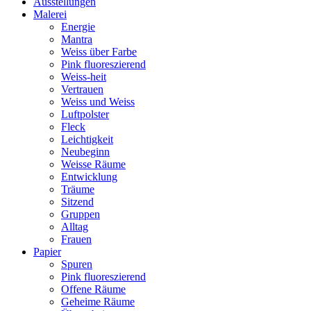
Ausstellungen
Malerei
Energie
Mantra
Weiss über Farbe
Pink fluoreszierend
Weiss-heit
Vertrauen
Weiss und Weiss
Luftpolster
Fleck
Leichtigkeit
Neubeginn
Weisse Räume
Entwicklung
Träume
Sitzend
Gruppen
Alltag
Frauen
Papier
Spuren
Pink fluoreszierend
Offene Räume
Geheime Räume