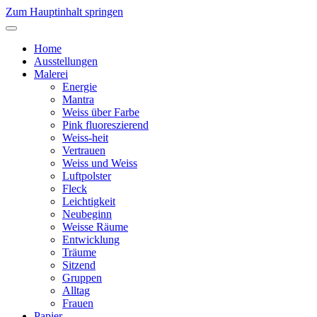
Zum Hauptinhalt springen
Home
Ausstellungen
Malerei
Energie
Mantra
Weiss über Farbe
Pink fluoreszierend
Weiss-heit
Vertrauen
Weiss und Weiss
Luftpolster
Fleck
Leichtigkeit
Neubeginn
Weisse Räume
Entwicklung
Träume
Sitzend
Gruppen
Alltag
Frauen
Papier