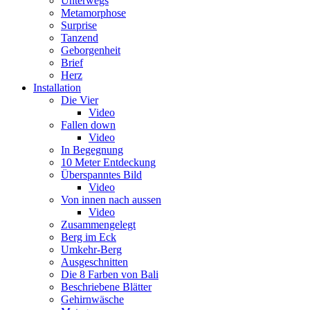
Unterwegs
Metamorphose
Surprise
Tanzend
Geborgenheit
Brief
Herz
Installation
Die Vier
Video
Fallen down
Video
In Begegnung
10 Meter Entdeckung
Überspanntes Bild
Video
Von innen nach aussen
Video
Zusammengelegt
Berg im Eck
Umkehr-Berg
Ausgeschnitten
Die 8 Farben von Bali
Beschriebene Blätter
Gehirnwäsche