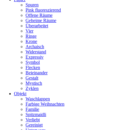
Spuren
Pink fluoreszierend
Offene Räume
Geheime Räume
Überarbeitet
Vier
Ringe
Krone
Archaisch
Widerstand
Expressiv
Symbol
Flecken
Beieinander
Gestalt
Mystisch
Zyklen
Objekt
Waschlappen
Farbige Weihnachten
Familie
Spitzmaidli
Verliebt
Gereinigt