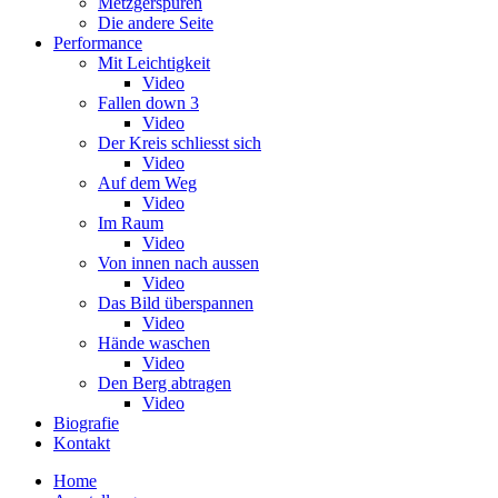
Metzgerspuren
Die andere Seite
Performance
Mit Leichtigkeit
Video
Fallen down 3
Video
Der Kreis schliesst sich
Video
Auf dem Weg
Video
Im Raum
Video
Von innen nach aussen
Video
Das Bild überspannen
Video
Hände waschen
Video
Den Berg abtragen
Video
Biografie
Kontakt
Home