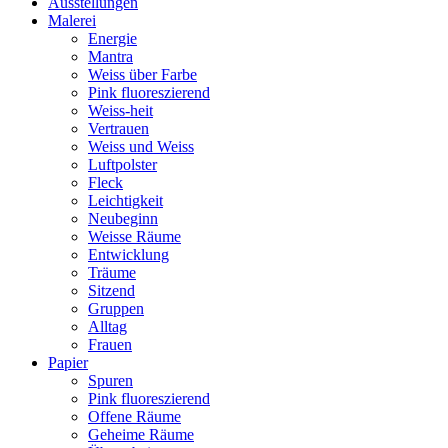
Ausstellungen
Malerei
Energie
Mantra
Weiss über Farbe
Pink fluoreszierend
Weiss-heit
Vertrauen
Weiss und Weiss
Luftpolster
Fleck
Leichtigkeit
Neubeginn
Weisse Räume
Entwicklung
Träume
Sitzend
Gruppen
Alltag
Frauen
Papier
Spuren
Pink fluoreszierend
Offene Räume
Geheime Räume