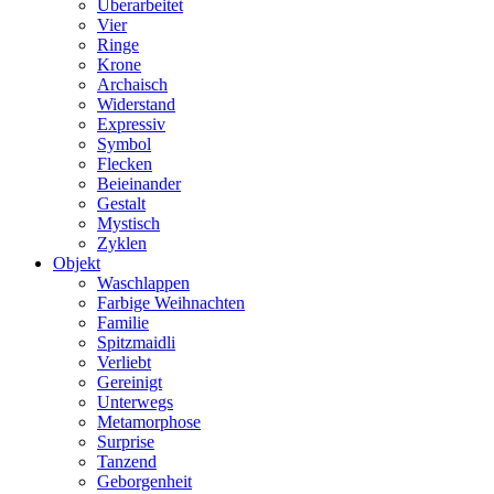
Überarbeitet
Vier
Ringe
Krone
Archaisch
Widerstand
Expressiv
Symbol
Flecken
Beieinander
Gestalt
Mystisch
Zyklen
Objekt
Waschlappen
Farbige Weihnachten
Familie
Spitzmaidli
Verliebt
Gereinigt
Unterwegs
Metamorphose
Surprise
Tanzend
Geborgenheit