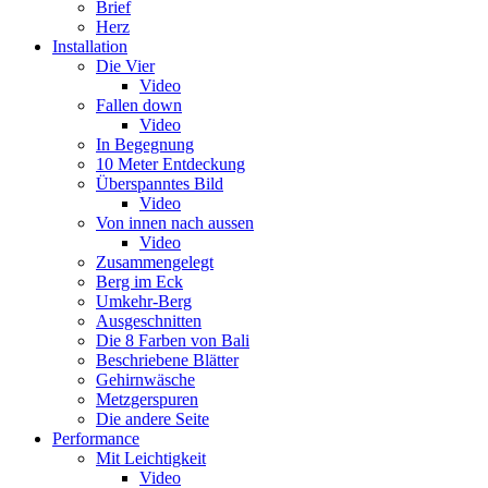
Brief
Herz
Installation
Die Vier
Video
Fallen down
Video
In Begegnung
10 Meter Entdeckung
Überspanntes Bild
Video
Von innen nach aussen
Video
Zusammengelegt
Berg im Eck
Umkehr-Berg
Ausgeschnitten
Die 8 Farben von Bali
Beschriebene Blätter
Gehirnwäsche
Metzgerspuren
Die andere Seite
Performance
Mit Leichtigkeit
Video