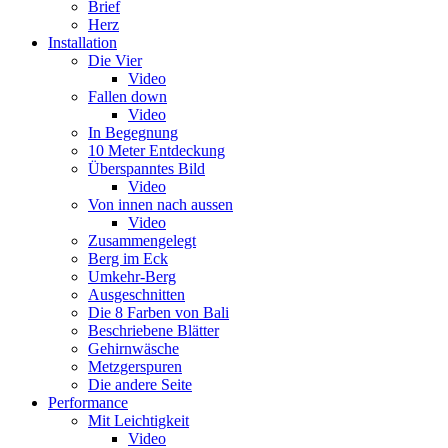
Brief
Herz
Installation
Die Vier
Video
Fallen down
Video
In Begegnung
10 Meter Entdeckung
Überspanntes Bild
Video
Von innen nach aussen
Video
Zusammengelegt
Berg im Eck
Umkehr-Berg
Ausgeschnitten
Die 8 Farben von Bali
Beschriebene Blätter
Gehirnwäsche
Metzgerspuren
Die andere Seite
Performance
Mit Leichtigkeit
Video