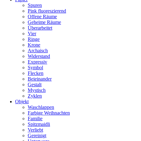
Spuren
Pink fluoreszierend
Offene Räume
Geheime Räume
Überarbeitet
Vier
Ringe
Krone
Archaisch
Widerstand
Expressiv
Symbol
Flecken
Beieinander
Gestalt
Mystisch
Zyklen
Objekt
Waschlappen
Farbige Weihnachten
Familie
Spitzmaidli
Verliebt
Gereinigt