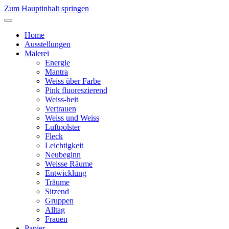
Zum Hauptinhalt springen
Home
Ausstellungen
Malerei
Energie
Mantra
Weiss über Farbe
Pink fluoreszierend
Weiss-heit
Vertrauen
Weiss und Weiss
Luftpolster
Fleck
Leichtigkeit
Neubeginn
Weisse Räume
Entwicklung
Träume
Sitzend
Gruppen
Alltag
Frauen
Papier