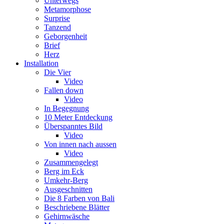
Unterwegs
Metamorphose
Surprise
Tanzend
Geborgenheit
Brief
Herz
Installation
Die Vier
Video
Fallen down
Video
In Begegnung
10 Meter Entdeckung
Überspanntes Bild
Video
Von innen nach aussen
Video
Zusammengelegt
Berg im Eck
Umkehr-Berg
Ausgeschnitten
Die 8 Farben von Bali
Beschriebene Blätter
Gehirnwäsche