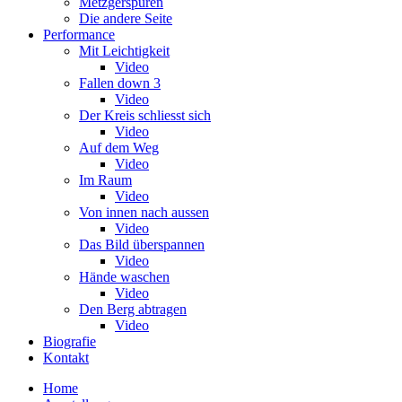
Metzgerspuren
Die andere Seite
Performance
Mit Leichtigkeit
Video
Fallen down 3
Video
Der Kreis schliesst sich
Video
Auf dem Weg
Video
Im Raum
Video
Von innen nach aussen
Video
Das Bild überspannen
Video
Hände waschen
Video
Den Berg abtragen
Video
Biografie
Kontakt
Home