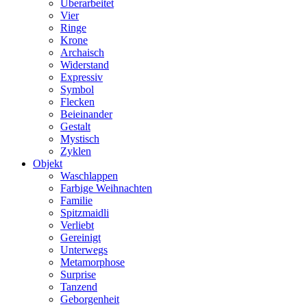
Überarbeitet
Vier
Ringe
Krone
Archaisch
Widerstand
Expressiv
Symbol
Flecken
Beieinander
Gestalt
Mystisch
Zyklen
Objekt
Waschlappen
Farbige Weihnachten
Familie
Spitzmaidli
Verliebt
Gereinigt
Unterwegs
Metamorphose
Surprise
Tanzend
Geborgenheit