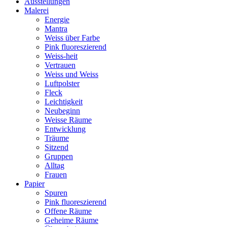
Ausstellungen
Malerei
Energie
Mantra
Weiss über Farbe
Pink fluoreszierend
Weiss-heit
Vertrauen
Weiss und Weiss
Luftpolster
Fleck
Leichtigkeit
Neubeginn
Weisse Räume
Entwicklung
Träume
Sitzend
Gruppen
Alltag
Frauen
Papier
Spuren
Pink fluoreszierend
Offene Räume
Geheime Räume