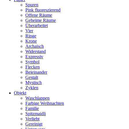
Spuren
Pink fluoreszierend
Offene Räume
Geheime Räume
Überarbeitet
Vier
Ringe
Krone
Archaisch
Widerstand
Expressiv
Symbol
Flecken
Beieinander
Gestalt
Mystisch
Zyklen
Objekt
Waschlappen
Farbige Weihnachten
Familie
Spitzmaidli
Verliebt
Gereinigt