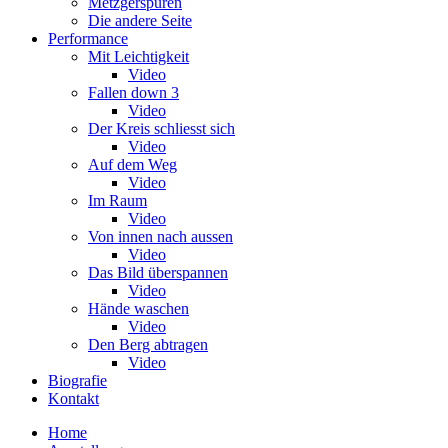
Metzgerspuren
Die andere Seite
Performance
Mit Leichtigkeit
Video
Fallen down 3
Video
Der Kreis schliesst sich
Video
Auf dem Weg
Video
Im Raum
Video
Von innen nach aussen
Video
Das Bild überspannen
Video
Hände waschen
Video
Den Berg abtragen
Video
Biografie
Kontakt
Home