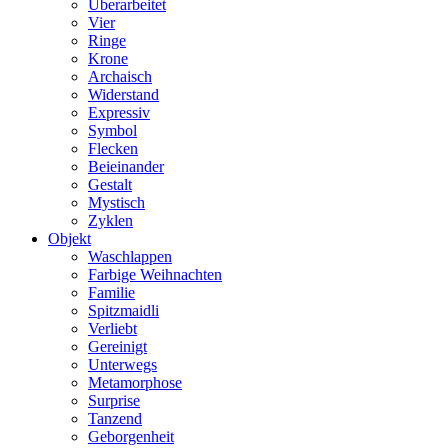
Überarbeitet
Vier
Ringe
Krone
Archaisch
Widerstand
Expressiv
Symbol
Flecken
Beieinander
Gestalt
Mystisch
Zyklen
Objekt
Waschlappen
Farbige Weihnachten
Familie
Spitzmaidli
Verliebt
Gereinigt
Unterwegs
Metamorphose
Surprise
Tanzend
Geborgenheit