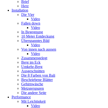
Brief
Herz
Installation
Die Vier
Video
Fallen down
Video
In Begegnung
10 Meter Entdeckung
Überspanntes Bild
Video
Von innen nach aussen
Video
Zusammengelegt
Berg im Eck
Umkehr-Berg
Ausgeschnitten
Die 8 Farben von Bali
Beschriebene Blätter
Gehirnwäsche
Metzgerspuren
Die andere Seite
Performance
Mit Leichtigkeit
Video