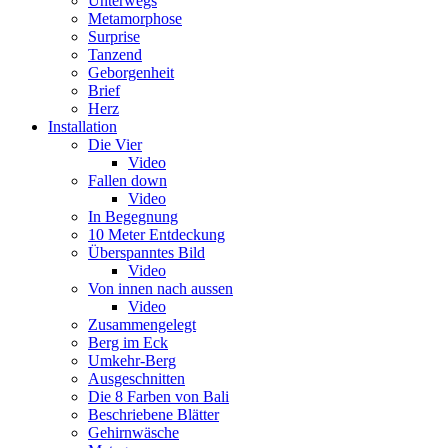
Unterwegs
Metamorphose
Surprise
Tanzend
Geborgenheit
Brief
Herz
Installation
Die Vier
Video
Fallen down
Video
In Begegnung
10 Meter Entdeckung
Überspanntes Bild
Video
Von innen nach aussen
Video
Zusammengelegt
Berg im Eck
Umkehr-Berg
Ausgeschnitten
Die 8 Farben von Bali
Beschriebene Blätter
Gehirnwäsche