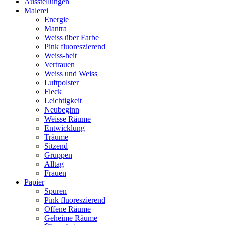
Ausstellungen
Malerei
Energie
Mantra
Weiss über Farbe
Pink fluoreszierend
Weiss-heit
Vertrauen
Weiss und Weiss
Luftpolster
Fleck
Leichtigkeit
Neubeginn
Weisse Räume
Entwicklung
Träume
Sitzend
Gruppen
Alltag
Frauen
Papier
Spuren
Pink fluoreszierend
Offene Räume
Geheime Räume