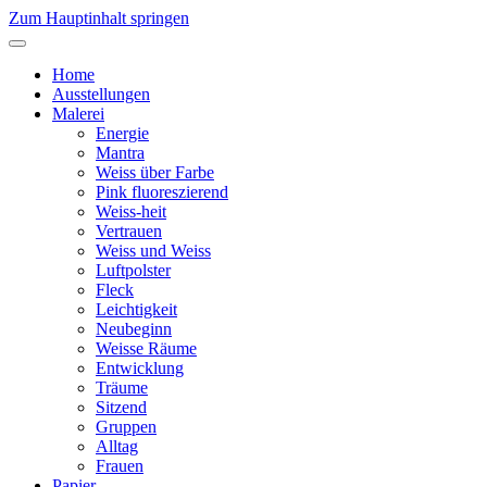
Zum Hauptinhalt springen
Home
Ausstellungen
Malerei
Energie
Mantra
Weiss über Farbe
Pink fluoreszierend
Weiss-heit
Vertrauen
Weiss und Weiss
Luftpolster
Fleck
Leichtigkeit
Neubeginn
Weisse Räume
Entwicklung
Träume
Sitzend
Gruppen
Alltag
Frauen
Papier