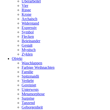
Überarbeitet
Vier
Ringe
Krone
Archaisch
Widerstand
Expressiv
Symbol
Flecken
Beieinander
Gestalt
Mystisch
Zyklen
Objekt
Waschlappen
Farbige Weihnachten
Familie
Spitzmaidli
Verliebt
Gereinigt
Unterwegs
Metamorphose
Surprise
Tanzend
Geborgenheit