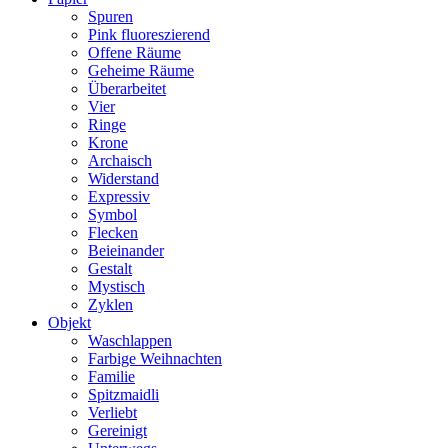
Spuren
Pink fluoreszierend
Offene Räume
Geheime Räume
Überarbeitet
Vier
Ringe
Krone
Archaisch
Widerstand
Expressiv
Symbol
Flecken
Beieinander
Gestalt
Mystisch
Zyklen
Objekt
Waschlappen
Farbige Weihnachten
Familie
Spitzmaidli
Verliebt
Gereinigt