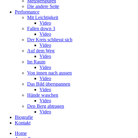
Metzgerspuren
Die andere Seite
Performance
Mit Leichtigkeit
Video
Fallen down 3
Video
Der Kreis schliesst sich
Video
Auf dem Weg
Video
Im Raum
Video
Von innen nach aussen
Video
Das Bild überspannen
Video
Hände waschen
Video
Den Berg abtragen
Video
Biografie
Kontakt
Home