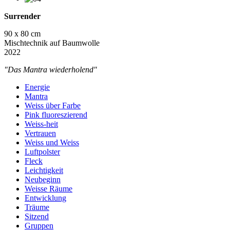
Surrender
90 x 80 cm
Mischtechnik auf Baumwolle
2022
"Das Mantra wiederholend"
Energie
Mantra
Weiss über Farbe
Pink fluoreszierend
Weiss-heit
Vertrauen
Weiss und Weiss
Luftpolster
Fleck
Leichtigkeit
Neubeginn
Weisse Räume
Entwicklung
Träume
Sitzend
Gruppen