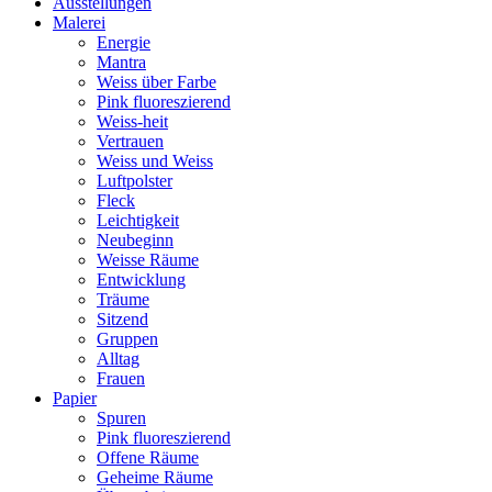
Ausstellungen
Malerei
Energie
Mantra
Weiss über Farbe
Pink fluoreszierend
Weiss-heit
Vertrauen
Weiss und Weiss
Luftpolster
Fleck
Leichtigkeit
Neubeginn
Weisse Räume
Entwicklung
Träume
Sitzend
Gruppen
Alltag
Frauen
Papier
Spuren
Pink fluoreszierend
Offene Räume
Geheime Räume