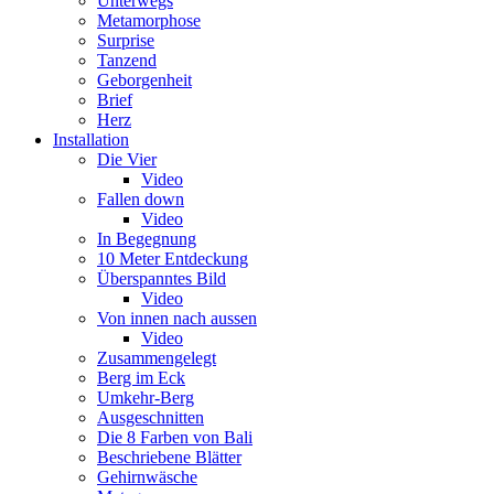
Unterwegs
Metamorphose
Surprise
Tanzend
Geborgenheit
Brief
Herz
Installation
Die Vier
Video
Fallen down
Video
In Begegnung
10 Meter Entdeckung
Überspanntes Bild
Video
Von innen nach aussen
Video
Zusammengelegt
Berg im Eck
Umkehr-Berg
Ausgeschnitten
Die 8 Farben von Bali
Beschriebene Blätter
Gehirnwäsche