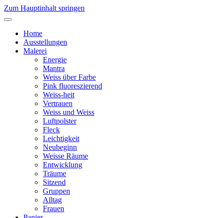
Zum Hauptinhalt springen
Home
Ausstellungen
Malerei
Energie
Mantra
Weiss über Farbe
Pink fluoreszierend
Weiss-heit
Vertrauen
Weiss und Weiss
Luftpolster
Fleck
Leichtigkeit
Neubeginn
Weisse Räume
Entwicklung
Träume
Sitzend
Gruppen
Alltag
Frauen
Papier