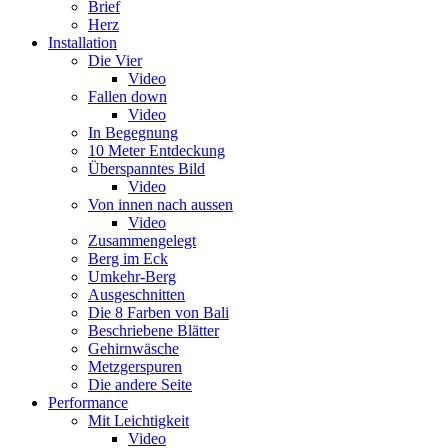
Brief
Herz
Installation
Die Vier
Video
Fallen down
Video
In Begegnung
10 Meter Entdeckung
Überspanntes Bild
Video
Von innen nach aussen
Video
Zusammengelegt
Berg im Eck
Umkehr-Berg
Ausgeschnitten
Die 8 Farben von Bali
Beschriebene Blätter
Gehirnwäsche
Metzgerspuren
Die andere Seite
Performance
Mit Leichtigkeit
Video