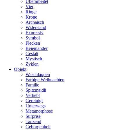
Überarbeitet
Vier
Ringe
Krone
Archaisch
Widerstand
Expressiv
Symbol
Flecken
Beieinander
Gestalt
Mystisch
Zyklen
Objekt
Waschlappen
Farbige Weihnachten
Familie
Spitzmaidli
Verliebt
Gereinigt
Unterwegs
Metamorphose
Surprise
Tanzend
Geborgenheit