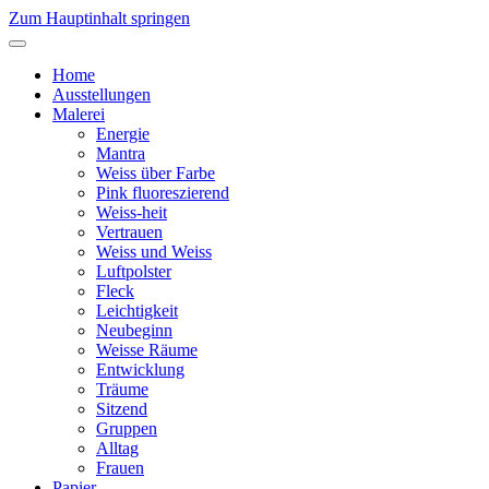
Zum Hauptinhalt springen
Home
Ausstellungen
Malerei
Energie
Mantra
Weiss über Farbe
Pink fluoreszierend
Weiss-heit
Vertrauen
Weiss und Weiss
Luftpolster
Fleck
Leichtigkeit
Neubeginn
Weisse Räume
Entwicklung
Träume
Sitzend
Gruppen
Alltag
Frauen
Papier