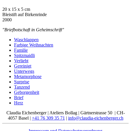
20 x 15 x 5 cm
Bleistift auf Birkenrinde
2000
"Briefbotschaft in Geheimschrift"
Waschlappen
Farbige Weihnachten
Familie
Spitzmaidli
Verliebt
Gereinigt
Unterwegs
Metamorphose
Surprise
Tanzend
Geborgenheit
Brief
Herz
Claudia Eichenberger | Ateliers Bollag | Gärtnerstrasse 50 | CH-
4057 Basel |
+41 76 309 35 71
|
info@claudia-eichenberger.ch
Impressum und Datenschutzverordnung