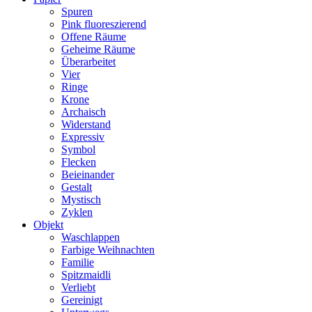
Spuren
Pink fluoreszierend
Offene Räume
Geheime Räume
Überarbeitet
Vier
Ringe
Krone
Archaisch
Widerstand
Expressiv
Symbol
Flecken
Beieinander
Gestalt
Mystisch
Zyklen
Objekt
Waschlappen
Farbige Weihnachten
Familie
Spitzmaidli
Verliebt
Gereinigt