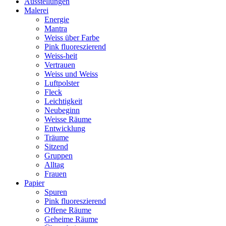
Ausstellungen
Malerei
Energie
Mantra
Weiss über Farbe
Pink fluoreszierend
Weiss-heit
Vertrauen
Weiss und Weiss
Luftpolster
Fleck
Leichtigkeit
Neubeginn
Weisse Räume
Entwicklung
Träume
Sitzend
Gruppen
Alltag
Frauen
Papier
Spuren
Pink fluoreszierend
Offene Räume
Geheime Räume