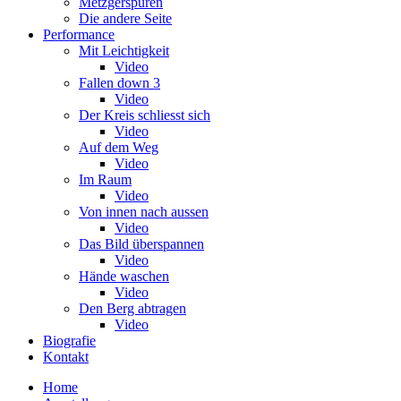
Metzgerspuren
Die andere Seite
Performance
Mit Leichtigkeit
Video
Fallen down 3
Video
Der Kreis schliesst sich
Video
Auf dem Weg
Video
Im Raum
Video
Von innen nach aussen
Video
Das Bild überspannen
Video
Hände waschen
Video
Den Berg abtragen
Video
Biografie
Kontakt
Home