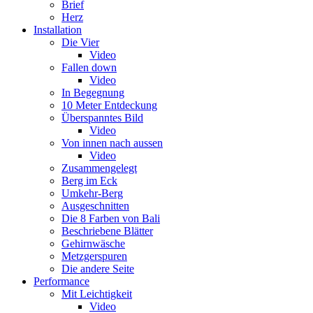
Brief
Herz
Installation
Die Vier
Video
Fallen down
Video
In Begegnung
10 Meter Entdeckung
Überspanntes Bild
Video
Von innen nach aussen
Video
Zusammengelegt
Berg im Eck
Umkehr-Berg
Ausgeschnitten
Die 8 Farben von Bali
Beschriebene Blätter
Gehirnwäsche
Metzgerspuren
Die andere Seite
Performance
Mit Leichtigkeit
Video