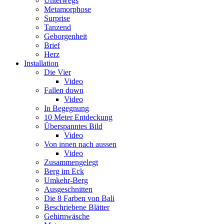
Unterwegs
Metamorphose
Surprise
Tanzend
Geborgenheit
Brief
Herz
Installation
Die Vier
Video
Fallen down
Video
In Begegnung
10 Meter Entdeckung
Überspanntes Bild
Video
Von innen nach aussen
Video
Zusammengelegt
Berg im Eck
Umkehr-Berg
Ausgeschnitten
Die 8 Farben von Bali
Beschriebene Blätter
Gehirnwäsche