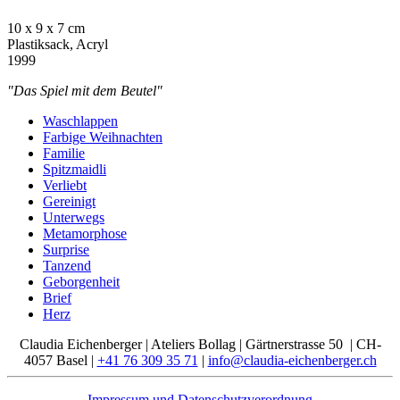
10 x 9 x 7 cm
Plastiksack, Acryl
1999
"Das Spiel mit dem Beutel"
Waschlappen
Farbige Weihnachten
Familie
Spitzmaidli
Verliebt
Gereinigt
Unterwegs
Metamorphose
Surprise
Tanzend
Geborgenheit
Brief
Herz
Claudia Eichenberger | Ateliers Bollag | Gärtnerstrasse 50 | CH-
4057 Basel |
+41 76 309 35 71
|
info@claudia-eichenberger.ch
Impressum und Datenschutzverordnung