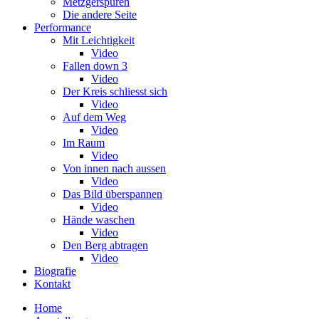
Metzgerspuren
Die andere Seite
Performance
Mit Leichtigkeit
Video
Fallen down 3
Video
Der Kreis schliesst sich
Video
Auf dem Weg
Video
Im Raum
Video
Von innen nach aussen
Video
Das Bild überspannen
Video
Hände waschen
Video
Den Berg abtragen
Video
Biografie
Kontakt
Home