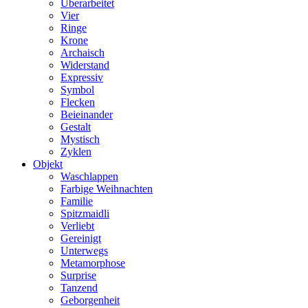
Überarbeitet
Vier
Ringe
Krone
Archaisch
Widerstand
Expressiv
Symbol
Flecken
Beieinander
Gestalt
Mystisch
Zyklen
Objekt
Waschlappen
Farbige Weihnachten
Familie
Spitzmaidli
Verliebt
Gereinigt
Unterwegs
Metamorphose
Surprise
Tanzend
Geborgenheit