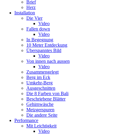
Brief
Herz
Installation
Die Vier
Video
Fallen down
Video
In Begegnung
10 Meter Entdeckung
Überspanntes Bild
Video
Von innen nach aussen
Video
Zusammengelegt
Berg im Eck
Umkehr-Berg
Ausgeschnitten
Die 8 Farben von Bali
Beschriebene Blätter
Gehirnwäsche
Metzgerspuren
Die andere Seite
Performance
Mit Leichtigkeit
Video