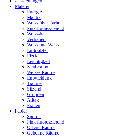
Ausstellungen
Malerei
Energie
Mantra
Weiss über Farbe
Pink fluoreszierend
Weiss-heit
Vertrauen
Weiss und Weiss
Luftpolster
Fleck
Leichtigkeit
Neubeginn
Weisse Räume
Entwicklung
Träume
Sitzend
Gruppen
Alltag
Frauen
Papier
Spuren
Pink fluoreszierend
Offene Räume
Geheime Räume