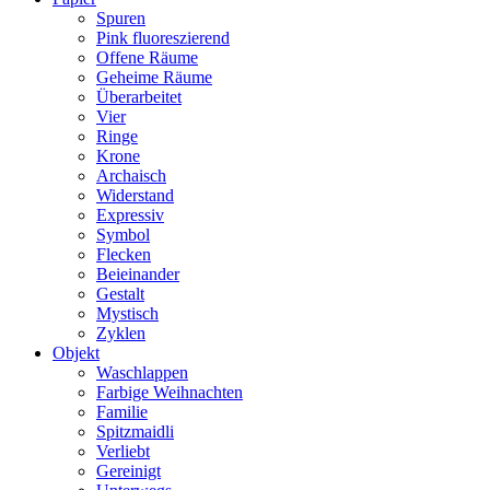
Spuren
Pink fluoreszierend
Offene Räume
Geheime Räume
Überarbeitet
Vier
Ringe
Krone
Archaisch
Widerstand
Expressiv
Symbol
Flecken
Beieinander
Gestalt
Mystisch
Zyklen
Objekt
Waschlappen
Farbige Weihnachten
Familie
Spitzmaidli
Verliebt
Gereinigt