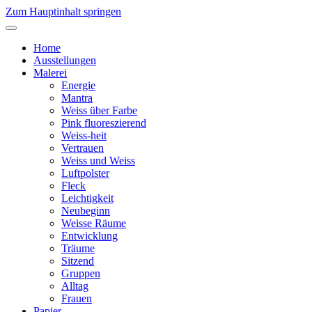
Zum Hauptinhalt springen
Home
Ausstellungen
Malerei
Energie
Mantra
Weiss über Farbe
Pink fluoreszierend
Weiss-heit
Vertrauen
Weiss und Weiss
Luftpolster
Fleck
Leichtigkeit
Neubeginn
Weisse Räume
Entwicklung
Träume
Sitzend
Gruppen
Alltag
Frauen
Papier