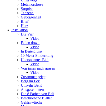
Unterwegs
Metamorphose
Surprise
Tanzend
Geborgenheit
Brief
Herz
Installation
Die Vier
Video
Fallen down
Video
In Begegnung
10 Meter Entdeckung
Überspanntes Bild
Video
Von innen nach aussen
Video
Zusammengelegt
Berg im Eck
Umkehr-Berg
Ausgeschnitten
Die 8 Farben von Bali
Beschriebene Blätter
Gehirnwäsche