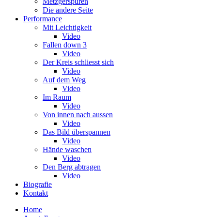
Metzgerspuren
Die andere Seite
Performance
Mit Leichtigkeit
Video
Fallen down 3
Video
Der Kreis schliesst sich
Video
Auf dem Weg
Video
Im Raum
Video
Von innen nach aussen
Video
Das Bild überspannen
Video
Hände waschen
Video
Den Berg abtragen
Video
Biografie
Kontakt
Home