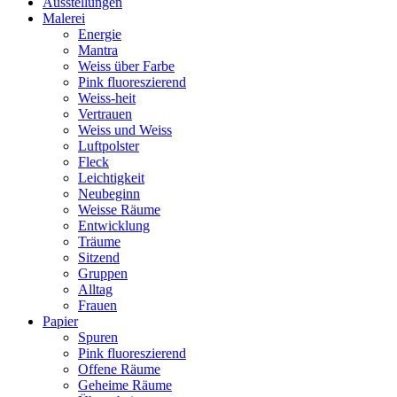
Ausstellungen
Malerei
Energie
Mantra
Weiss über Farbe
Pink fluoreszierend
Weiss-heit
Vertrauen
Weiss und Weiss
Luftpolster
Fleck
Leichtigkeit
Neubeginn
Weisse Räume
Entwicklung
Träume
Sitzend
Gruppen
Alltag
Frauen
Papier
Spuren
Pink fluoreszierend
Offene Räume
Geheime Räume