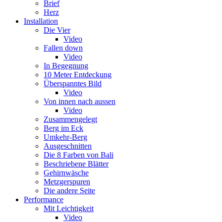
Brief
Herz
Installation
Die Vier
Video
Fallen down
Video
In Begegnung
10 Meter Entdeckung
Überspanntes Bild
Video
Von innen nach aussen
Video
Zusammengelegt
Berg im Eck
Umkehr-Berg
Ausgeschnitten
Die 8 Farben von Bali
Beschriebene Blätter
Gehirnwäsche
Metzgerspuren
Die andere Seite
Performance
Mit Leichtigkeit
Video