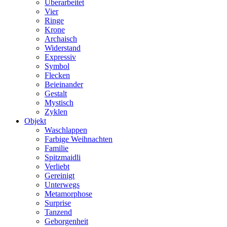
Überarbeitet
Vier
Ringe
Krone
Archaisch
Widerstand
Expressiv
Symbol
Flecken
Beieinander
Gestalt
Mystisch
Zyklen
Objekt
Waschlappen
Farbige Weihnachten
Familie
Spitzmaidli
Verliebt
Gereinigt
Unterwegs
Metamorphose
Surprise
Tanzend
Geborgenheit