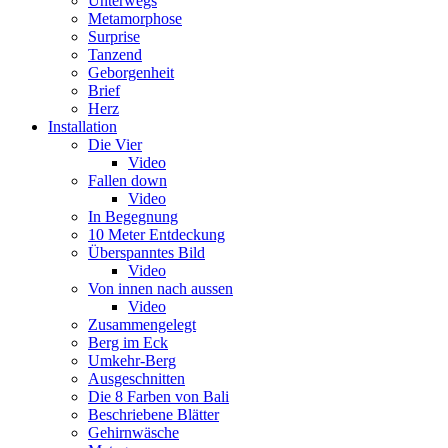
Unterwegs
Metamorphose
Surprise
Tanzend
Geborgenheit
Brief
Herz
Installation
Die Vier
Video
Fallen down
Video
In Begegnung
10 Meter Entdeckung
Überspanntes Bild
Video
Von innen nach aussen
Video
Zusammengelegt
Berg im Eck
Umkehr-Berg
Ausgeschnitten
Die 8 Farben von Bali
Beschriebene Blätter
Gehirnwäsche