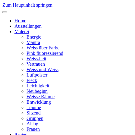
Zum Hauptinhalt springen
Home
Ausstellungen
Malerei
Energie
Mantra
Weiss über Farbe
Pink fluoreszierend
Weiss-heit
Vertrauen
Weiss und Weiss
Luftpolster
Fleck
Leichtigkeit
Neubeginn
Weisse Räume
Entwicklung
Träume
Sitzend
Gruppen
Alltag
Frauen
Papier