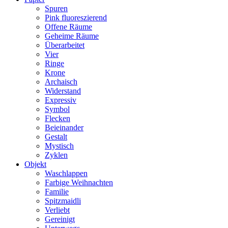
Spuren
Pink fluoreszierend
Offene Räume
Geheime Räume
Überarbeitet
Vier
Ringe
Krone
Archaisch
Widerstand
Expressiv
Symbol
Flecken
Beieinander
Gestalt
Mystisch
Zyklen
Objekt
Waschlappen
Farbige Weihnachten
Familie
Spitzmaidli
Verliebt
Gereinigt