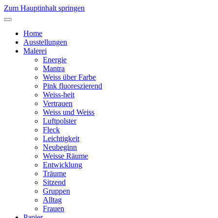
Zum Hauptinhalt springen
Home
Ausstellungen
Malerei
Energie
Mantra
Weiss über Farbe
Pink fluoreszierend
Weiss-heit
Vertrauen
Weiss und Weiss
Luftpolster
Fleck
Leichtigkeit
Neubeginn
Weisse Räume
Entwicklung
Träume
Sitzend
Gruppen
Alltag
Frauen
Papier