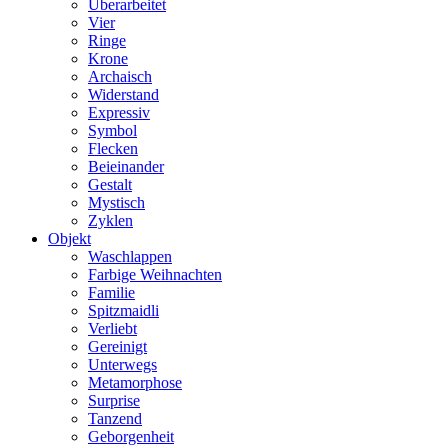
Überarbeitet
Vier
Ringe
Krone
Archaisch
Widerstand
Expressiv
Symbol
Flecken
Beieinander
Gestalt
Mystisch
Zyklen
Objekt
Waschlappen
Farbige Weihnachten
Familie
Spitzmaidli
Verliebt
Gereinigt
Unterwegs
Metamorphose
Surprise
Tanzend
Geborgenheit