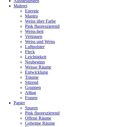
Ausstellungen
Malerei
Energie
Mantra
Weiss über Farbe
Pink fluoreszierend
Weiss-heit
Vertrauen
Weiss und Weiss
Luftpolster
Fleck
Leichtigkeit
Neubeginn
Weisse Räume
Entwicklung
Träume
Sitzend
Gruppen
Alltag
Frauen
Papier
Spuren
Pink fluoreszierend
Offene Räume
Geheime Räume