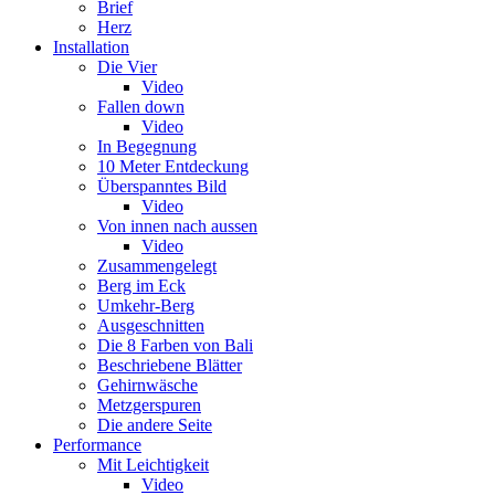
Brief
Herz
Installation
Die Vier
Video
Fallen down
Video
In Begegnung
10 Meter Entdeckung
Überspanntes Bild
Video
Von innen nach aussen
Video
Zusammengelegt
Berg im Eck
Umkehr-Berg
Ausgeschnitten
Die 8 Farben von Bali
Beschriebene Blätter
Gehirnwäsche
Metzgerspuren
Die andere Seite
Performance
Mit Leichtigkeit
Video