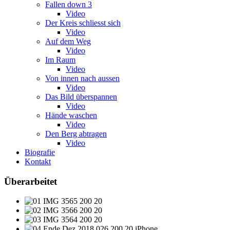
Fallen down 3
Video
Der Kreis schliesst sich
Video
Auf dem Weg
Video
Im Raum
Video
Von innen nach aussen
Video
Das Bild überspannen
Video
Hände waschen
Video
Den Berg abtragen
Video
Biografie
Kontakt
Überarbeitet