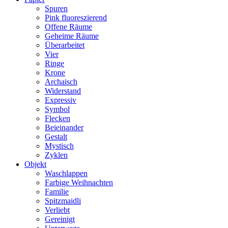
Spuren
Pink fluoreszierend
Offene Räume
Geheime Räume
Überarbeitet
Vier
Ringe
Krone
Archaisch
Widerstand
Expressiv
Symbol
Flecken
Beieinander
Gestalt
Mystisch
Zyklen
Objekt
Waschlappen
Farbige Weihnachten
Familie
Spitzmaidli
Verliebt
Gereinigt