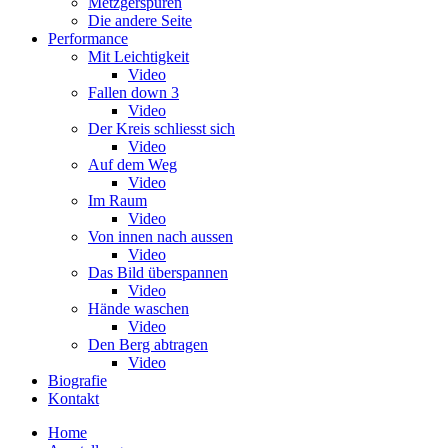
Metzgerspuren
Die andere Seite
Performance
Mit Leichtigkeit
Video
Fallen down 3
Video
Der Kreis schliesst sich
Video
Auf dem Weg
Video
Im Raum
Video
Von innen nach aussen
Video
Das Bild überspannen
Video
Hände waschen
Video
Den Berg abtragen
Video
Biografie
Kontakt
Home