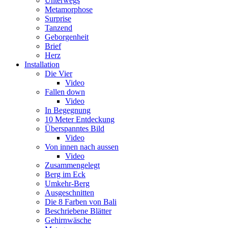
Unterwegs
Metamorphose
Surprise
Tanzend
Geborgenheit
Brief
Herz
Installation
Die Vier
Video
Fallen down
Video
In Begegnung
10 Meter Entdeckung
Überspanntes Bild
Video
Von innen nach aussen
Video
Zusammengelegt
Berg im Eck
Umkehr-Berg
Ausgeschnitten
Die 8 Farben von Bali
Beschriebene Blätter
Gehirnwäsche