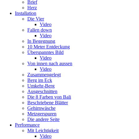
Brief
Herz
Installation
Die Vier
Video
Fallen down
Video
In Begegnung
10 Meter Entdeckung
Überspanntes Bild
Video
Von innen nach aussen
Video
Zusammengelegt
Berg im Eck
Umkehr-Berg
Ausgeschnitten
Die 8 Farben von Bali
Beschriebene Blätter
Gehirnwäsche
Metzgerspuren
Die andere Seite
Performance
Mit Leichtigkeit
Video