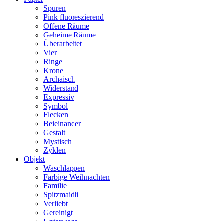
Spuren
Pink fluoreszierend
Offene Räume
Geheime Räume
Überarbeitet
Vier
Ringe
Krone
Archaisch
Widerstand
Expressiv
Symbol
Flecken
Beieinander
Gestalt
Mystisch
Zyklen
Objekt
Waschlappen
Farbige Weihnachten
Familie
Spitzmaidli
Verliebt
Gereinigt