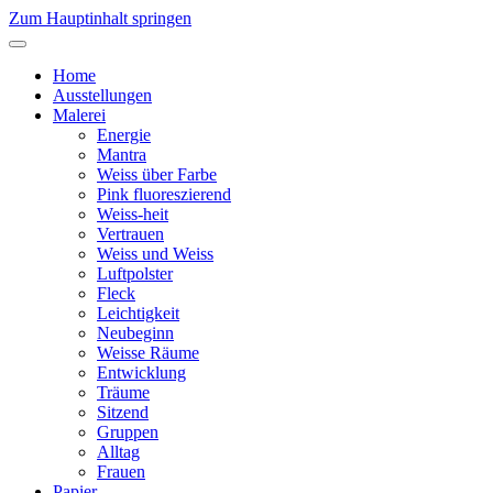
Zum Hauptinhalt springen
Home
Ausstellungen
Malerei
Energie
Mantra
Weiss über Farbe
Pink fluoreszierend
Weiss-heit
Vertrauen
Weiss und Weiss
Luftpolster
Fleck
Leichtigkeit
Neubeginn
Weisse Räume
Entwicklung
Träume
Sitzend
Gruppen
Alltag
Frauen
Papier