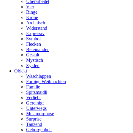
Überarbeitet
Vier
Ringe
Krone
Archaisch
Widerstand
Expressiv
Symbol
Flecken
Beieinander
Gestalt
Mystisch
Zyklen
Objekt
Waschlappen
Farbige Weihnachten
Familie
Spitzmaidli
Verliebt
Gereinigt
Unterwegs
Metamorphose
Surprise
Tanzend
Geborgenheit