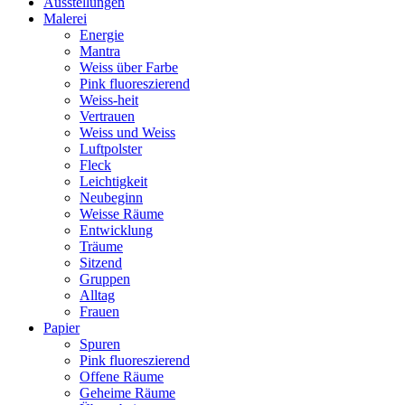
Ausstellungen
Malerei
Energie
Mantra
Weiss über Farbe
Pink fluoreszierend
Weiss-heit
Vertrauen
Weiss und Weiss
Luftpolster
Fleck
Leichtigkeit
Neubeginn
Weisse Räume
Entwicklung
Träume
Sitzend
Gruppen
Alltag
Frauen
Papier
Spuren
Pink fluoreszierend
Offene Räume
Geheime Räume