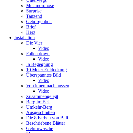
Unterwegs
Metamorphose
Surprise
Tanzend
Geborgenheit
Brief
Herz
Installation
Die Vier
Video
Fallen down
Video
In Begegnung
10 Meter Entdeckung
Überspanntes Bild
Video
Von innen nach aussen
Video
Zusammengelegt
Berg im Eck
Umkehr-Berg
Ausgeschnitten
Die 8 Farben von Bali
Beschriebene Blätter
Gehirnwäsche