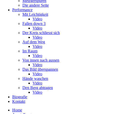
Metzgerspuren
Die andere Seite
Performance
Mit Leichtigkeit
Video
Fallen down 3
Video
Der Kreis schliesst sich
Video
Auf dem Weg
Video
Im Raum
Video
Von innen nach aussen
Video
Das Bild überspannen
Video
Hände waschen
Video
Den Berg abtragen
Video
Biografie
Kontakt
Home