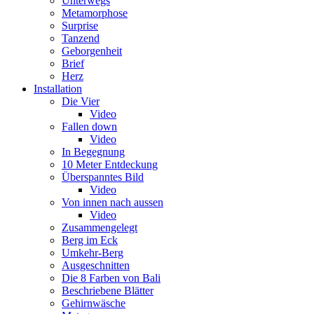
Unterwegs
Metamorphose
Surprise
Tanzend
Geborgenheit
Brief
Herz
Installation
Die Vier
Video
Fallen down
Video
In Begegnung
10 Meter Entdeckung
Überspanntes Bild
Video
Von innen nach aussen
Video
Zusammengelegt
Berg im Eck
Umkehr-Berg
Ausgeschnitten
Die 8 Farben von Bali
Beschriebene Blätter
Gehirnwäsche