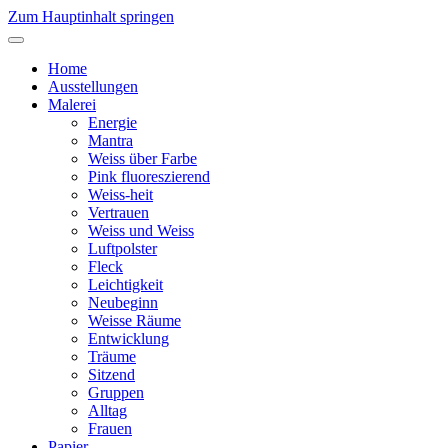
Zum Hauptinhalt springen
Home
Ausstellungen
Malerei
Energie
Mantra
Weiss über Farbe
Pink fluoreszierend
Weiss-heit
Vertrauen
Weiss und Weiss
Luftpolster
Fleck
Leichtigkeit
Neubeginn
Weisse Räume
Entwicklung
Träume
Sitzend
Gruppen
Alltag
Frauen
Papier