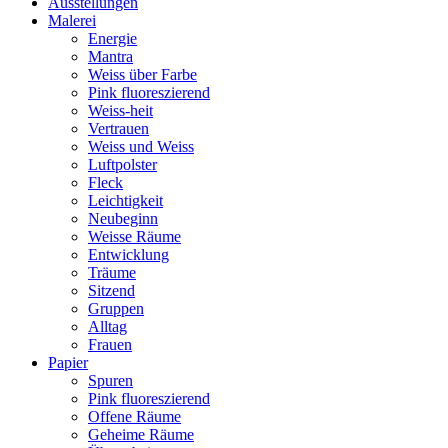
Ausstellungen
Malerei
Energie
Mantra
Weiss über Farbe
Pink fluoreszierend
Weiss-heit
Vertrauen
Weiss und Weiss
Luftpolster
Fleck
Leichtigkeit
Neubeginn
Weisse Räume
Entwicklung
Träume
Sitzend
Gruppen
Alltag
Frauen
Papier
Spuren
Pink fluoreszierend
Offene Räume
Geheime Räume