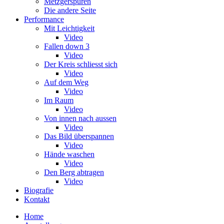
Metzgerspuren
Die andere Seite
Performance
Mit Leichtigkeit
Video
Fallen down 3
Video
Der Kreis schliesst sich
Video
Auf dem Weg
Video
Im Raum
Video
Von innen nach aussen
Video
Das Bild überspannen
Video
Hände waschen
Video
Den Berg abtragen
Video
Biografie
Kontakt
Home