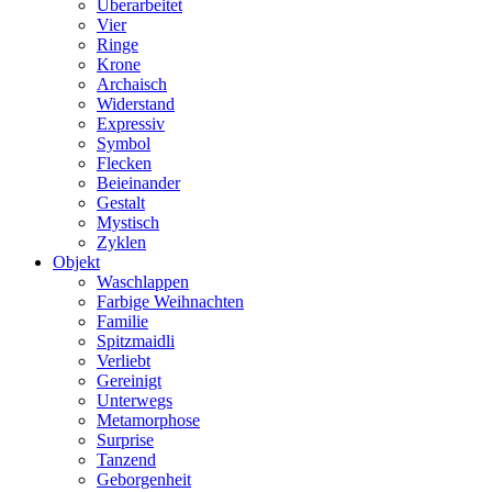
Überarbeitet
Vier
Ringe
Krone
Archaisch
Widerstand
Expressiv
Symbol
Flecken
Beieinander
Gestalt
Mystisch
Zyklen
Objekt
Waschlappen
Farbige Weihnachten
Familie
Spitzmaidli
Verliebt
Gereinigt
Unterwegs
Metamorphose
Surprise
Tanzend
Geborgenheit