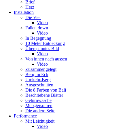
Brief
Herz
Installation
Die Vier
Video
Fallen down
Video
In Begegnung
10 Meter Entdeckung
Überspanntes Bild
Video
Von innen nach aussen
Video
Zusammengelegt
Berg im Eck
Umkehr-Berg
Ausgeschnitten
Die 8 Farben von Bali
Beschriebene Blätter
Gehirnwäsche
Metzgerspuren
Die andere Seite
Performance
Mit Leichtigkeit
Video