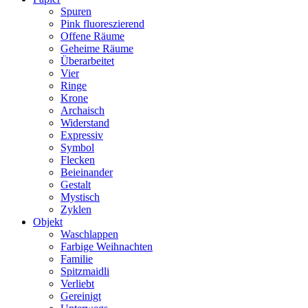
Spuren
Pink fluoreszierend
Offene Räume
Geheime Räume
Überarbeitet
Vier
Ringe
Krone
Archaisch
Widerstand
Expressiv
Symbol
Flecken
Beieinander
Gestalt
Mystisch
Zyklen
Objekt
Waschlappen
Farbige Weihnachten
Familie
Spitzmaidli
Verliebt
Gereinigt