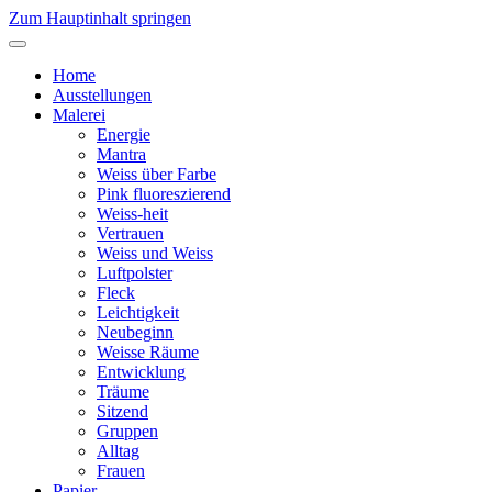
Zum Hauptinhalt springen
Home
Ausstellungen
Malerei
Energie
Mantra
Weiss über Farbe
Pink fluoreszierend
Weiss-heit
Vertrauen
Weiss und Weiss
Luftpolster
Fleck
Leichtigkeit
Neubeginn
Weisse Räume
Entwicklung
Träume
Sitzend
Gruppen
Alltag
Frauen
Papier