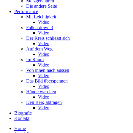
Metzgerspuren
Die andere Seite
Performance
Mit Leichtigkeit
Video
Fallen down 3
Video
Der Kreis schliesst sich
Video
Auf dem Weg
Video
Im Raum
Video
Von innen nach aussen
Video
Das Bild überspannen
Video
Hände waschen
Video
Den Berg abtragen
Video
Biografie
Kontakt
Home