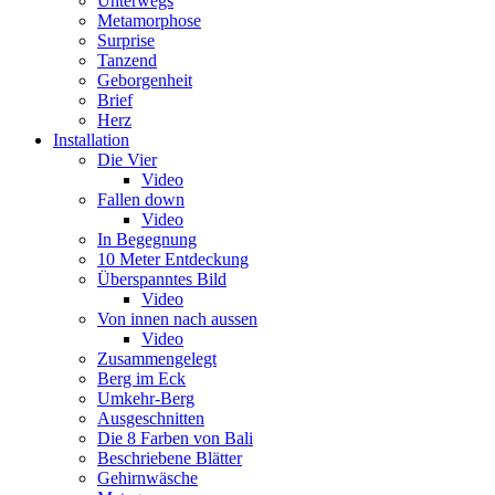
Unterwegs
Metamorphose
Surprise
Tanzend
Geborgenheit
Brief
Herz
Installation
Die Vier
Video
Fallen down
Video
In Begegnung
10 Meter Entdeckung
Überspanntes Bild
Video
Von innen nach aussen
Video
Zusammengelegt
Berg im Eck
Umkehr-Berg
Ausgeschnitten
Die 8 Farben von Bali
Beschriebene Blätter
Gehirnwäsche