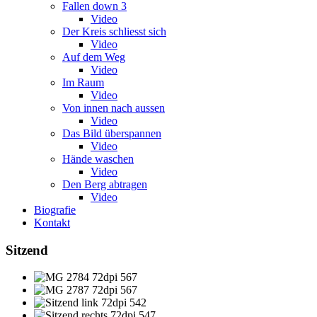
Fallen down 3
Video
Der Kreis schliesst sich
Video
Auf dem Weg
Video
Im Raum
Video
Von innen nach aussen
Video
Das Bild überspannen
Video
Hände waschen
Video
Den Berg abtragen
Video
Biografie
Kontakt
Sitzend