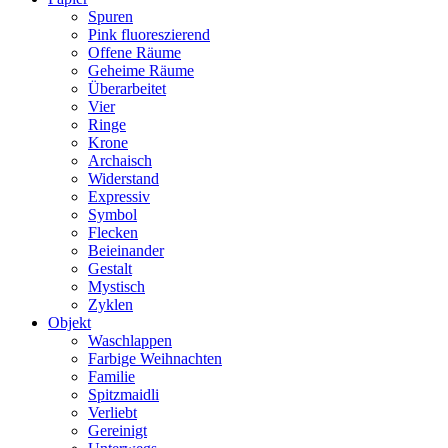
Spuren
Pink fluoreszierend
Offene Räume
Geheime Räume
Überarbeitet
Vier
Ringe
Krone
Archaisch
Widerstand
Expressiv
Symbol
Flecken
Beieinander
Gestalt
Mystisch
Zyklen
Objekt
Waschlappen
Farbige Weihnachten
Familie
Spitzmaidli
Verliebt
Gereinigt