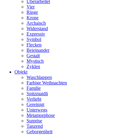
Überarbeitet
Vier
Ringe
Krone
Archaisch
Widerstand
Expressiv
Symbol
Flecken
Beieinander
Gestalt
Mystisch
Zyklen
Objekt
Waschlappen
Farbige Weihnachten
Familie
Spitzmaidli
Verliebt
Gereinigt
Unterwegs
Metamorphose
Surprise
Tanzend
Geborgenheit