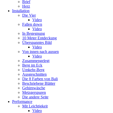
Brief
Herz
Installation
Die Vier
Video
Fallen down
Video
In Begegnung
10 Meter Entdeckung
Überspanntes Bild
Video
Von innen nach aussen
Video
Zusammengelegt
Berg im Eck
Umkehr-Berg
Ausgeschnitten
Die 8 Farben von Bali
Beschriebene Blätter
Gehirnwäsche
Metzgerspuren
Die andere Seite
Performance
Mit Leichtigkeit
Video