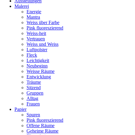
Ausstellungen
Malerei
Energie
Mantra
Weiss über Farbe
Pink fluoreszierend
Weiss-heit
Vertrauen
Weiss und Weiss
Luftpolster
Fleck
Leichtigkeit
Neubeginn
Weisse Räume
Entwicklung
Träume
Sitzend
Gruppen
Alltag
Frauen
Papier
Spuren
Pink fluoreszierend
Offene Räume
Geheime Räume