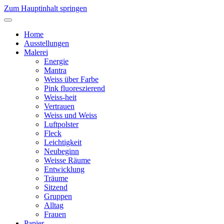
Zum Hauptinhalt springen
Home
Ausstellungen
Malerei
Energie
Mantra
Weiss über Farbe
Pink fluoreszierend
Weiss-heit
Vertrauen
Weiss und Weiss
Luftpolster
Fleck
Leichtigkeit
Neubeginn
Weisse Räume
Entwicklung
Träume
Sitzend
Gruppen
Alltag
Frauen
Papier