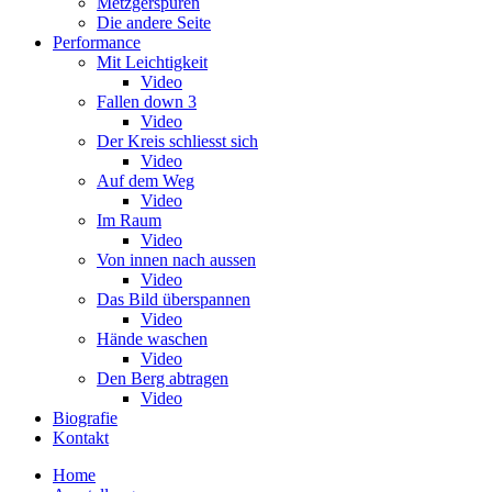
Metzgerspuren
Die andere Seite
Performance
Mit Leichtigkeit
Video
Fallen down 3
Video
Der Kreis schliesst sich
Video
Auf dem Weg
Video
Im Raum
Video
Von innen nach aussen
Video
Das Bild überspannen
Video
Hände waschen
Video
Den Berg abtragen
Video
Biografie
Kontakt
Home