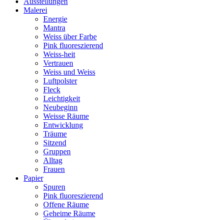
Ausstellungen
Malerei
Energie
Mantra
Weiss über Farbe
Pink fluoreszierend
Weiss-heit
Vertrauen
Weiss und Weiss
Luftpolster
Fleck
Leichtigkeit
Neubeginn
Weisse Räume
Entwicklung
Träume
Sitzend
Gruppen
Alltag
Frauen
Papier
Spuren
Pink fluoreszierend
Offene Räume
Geheime Räume