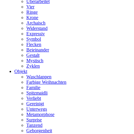
Überarbeitet
Vier
Ringe
Krone
Archaisch
Widerstand
Expressiv
Symbol
Flecken
Beieinander
Gestalt
Mystisch
Zyklen
Objekt
Waschlappen
Farbige Weihnachten
Familie
Spitzmaidli
Verliebt
Gereinigt
Unterwegs
Metamorphose
Surprise
Tanzend
Geborgenheit