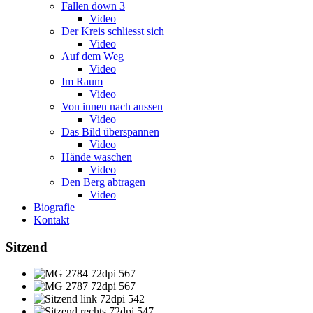
Fallen down 3
Video
Der Kreis schliesst sich
Video
Auf dem Weg
Video
Im Raum
Video
Von innen nach aussen
Video
Das Bild überspannen
Video
Hände waschen
Video
Den Berg abtragen
Video
Biografie
Kontakt
Sitzend