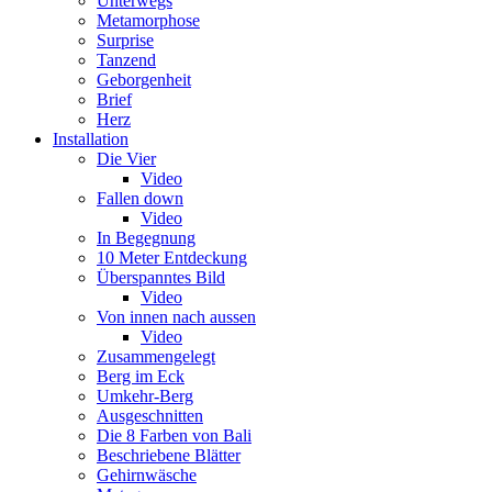
Unterwegs
Metamorphose
Surprise
Tanzend
Geborgenheit
Brief
Herz
Installation
Die Vier
Video
Fallen down
Video
In Begegnung
10 Meter Entdeckung
Überspanntes Bild
Video
Von innen nach aussen
Video
Zusammengelegt
Berg im Eck
Umkehr-Berg
Ausgeschnitten
Die 8 Farben von Bali
Beschriebene Blätter
Gehirnwäsche