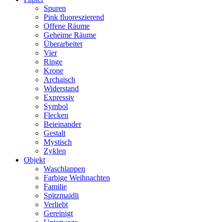
Spuren
Pink fluoreszierend
Offene Räume
Geheime Räume
Überarbeitet
Vier
Ringe
Krone
Archaisch
Widerstand
Expressiv
Symbol
Flecken
Beieinander
Gestalt
Mystisch
Zyklen
Objekt
Waschlappen
Farbige Weihnachten
Familie
Spitzmaidli
Verliebt
Gereinigt