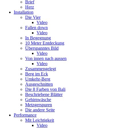
Brief
Herz
Installation
Die Vier
Video
Fallen down
Video
In Begegnung
10 Meter Entdeckung
Überspanntes Bild
Video
Von innen nach aussen
Video
Zusammengelegt
Berg im Eck
Umkehr-Berg
Ausgeschnitten
Die 8 Farben von Bali
Beschriebene Blätter
Gehirnwäsche
Metzgerspuren
Die andere Seite
Performance
Mit Leichtigkeit
Video