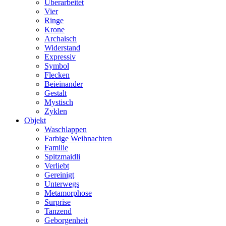
Überarbeitet
Vier
Ringe
Krone
Archaisch
Widerstand
Expressiv
Symbol
Flecken
Beieinander
Gestalt
Mystisch
Zyklen
Objekt
Waschlappen
Farbige Weihnachten
Familie
Spitzmaidli
Verliebt
Gereinigt
Unterwegs
Metamorphose
Surprise
Tanzend
Geborgenheit