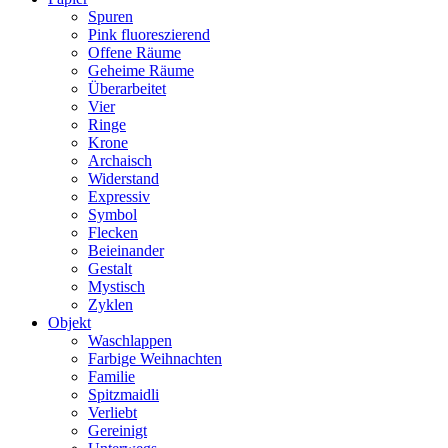
Spuren
Pink fluoreszierend
Offene Räume
Geheime Räume
Überarbeitet
Vier
Ringe
Krone
Archaisch
Widerstand
Expressiv
Symbol
Flecken
Beieinander
Gestalt
Mystisch
Zyklen
Objekt
Waschlappen
Farbige Weihnachten
Familie
Spitzmaidli
Verliebt
Gereinigt