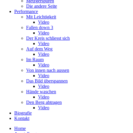
Metzgerspuren
Die andere Seite
Performance
Mit Leichtigkeit
Video
Fallen down 3
Video
Der Kreis schliesst sich
Video
Auf dem Weg
Video
Im Raum
Video
Von innen nach aussen
Video
Das Bild überspannen
Video
Hände waschen
Video
Den Berg abtragen
Video
Biografie
Kontakt
Home