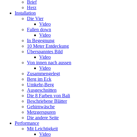
Brief
Herz
Installation
Die Vier
Video
Fallen down
Video
In Begegnung
10 Meter Entdeckung
Überspanntes Bild
Video
Von innen nach aussen
Video
Zusammengelegt
Berg im Eck
Umkehr-Berg
Ausgeschnitten
Die 8 Farben von Bali
Beschriebene Blätter
Gehirnwäsche
Metzgerspuren
Die andere Seite
Performance
Mit Leichtigkeit
Video