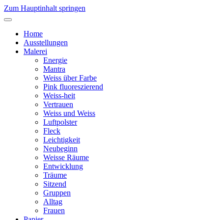
Zum Hauptinhalt springen
Home
Ausstellungen
Malerei
Energie
Mantra
Weiss über Farbe
Pink fluoreszierend
Weiss-heit
Vertrauen
Weiss und Weiss
Luftpolster
Fleck
Leichtigkeit
Neubeginn
Weisse Räume
Entwicklung
Träume
Sitzend
Gruppen
Alltag
Frauen
Papier