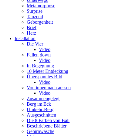
Unterwegs
Metamorphose
Surprise
Tanzend
Geborgenheit
Brief
Herz
Installation
Die Vier
Video
Fallen down
Video
In Begegnung
10 Meter Entdeckung
Überspanntes Bild
Video
Von innen nach aussen
Video
Zusammengelegt
Berg im Eck
Umkehr-Berg
Ausgeschnitten
Die 8 Farben von Bali
Beschriebene Blätter
Gehirnwäsche