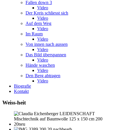
Fallen down 3
Video
Der Kreis schliesst sich
Video
Auf dem Weg
Video
Im Raum
Video
Von innen nach aussen
Video
Das Bild überspannen
Video
Hände waschen
Video
Den Berg abtragen
Video
Biografie
Kontakt
Weiss-heit