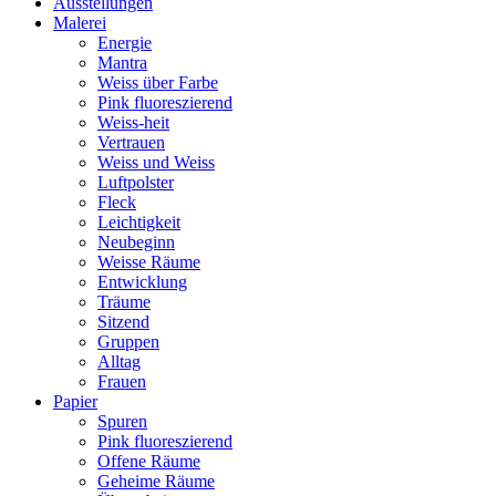
Ausstellungen
Malerei
Energie
Mantra
Weiss über Farbe
Pink fluoreszierend
Weiss-heit
Vertrauen
Weiss und Weiss
Luftpolster
Fleck
Leichtigkeit
Neubeginn
Weisse Räume
Entwicklung
Träume
Sitzend
Gruppen
Alltag
Frauen
Papier
Spuren
Pink fluoreszierend
Offene Räume
Geheime Räume