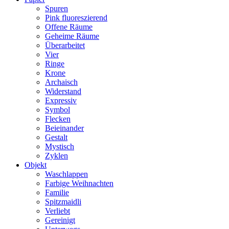
Spuren
Pink fluoreszierend
Offene Räume
Geheime Räume
Überarbeitet
Vier
Ringe
Krone
Archaisch
Widerstand
Expressiv
Symbol
Flecken
Beieinander
Gestalt
Mystisch
Zyklen
Objekt
Waschlappen
Farbige Weihnachten
Familie
Spitzmaidli
Verliebt
Gereinigt