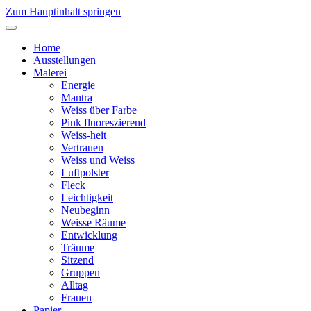
Zum Hauptinhalt springen
Home
Ausstellungen
Malerei
Energie
Mantra
Weiss über Farbe
Pink fluoreszierend
Weiss-heit
Vertrauen
Weiss und Weiss
Luftpolster
Fleck
Leichtigkeit
Neubeginn
Weisse Räume
Entwicklung
Träume
Sitzend
Gruppen
Alltag
Frauen
Papier