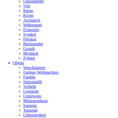
Überarbeitet
Vier
Ringe
Krone
Archaisch
Widerstand
Expressiv
Symbol
Flecken
Beieinander
Gestalt
Mystisch
Zyklen
Objekt
Waschlappen
Farbige Weihnachten
Familie
Spitzmaidli
Verliebt
Gereinigt
Unterwegs
Metamorphose
Surprise
Tanzend
Geborgenheit