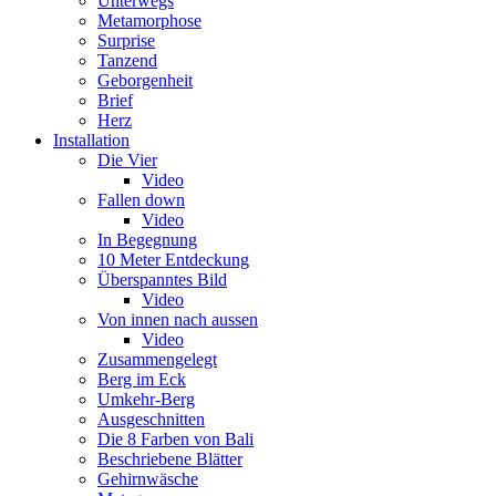
Unterwegs
Metamorphose
Surprise
Tanzend
Geborgenheit
Brief
Herz
Installation
Die Vier
Video
Fallen down
Video
In Begegnung
10 Meter Entdeckung
Überspanntes Bild
Video
Von innen nach aussen
Video
Zusammengelegt
Berg im Eck
Umkehr-Berg
Ausgeschnitten
Die 8 Farben von Bali
Beschriebene Blätter
Gehirnwäsche