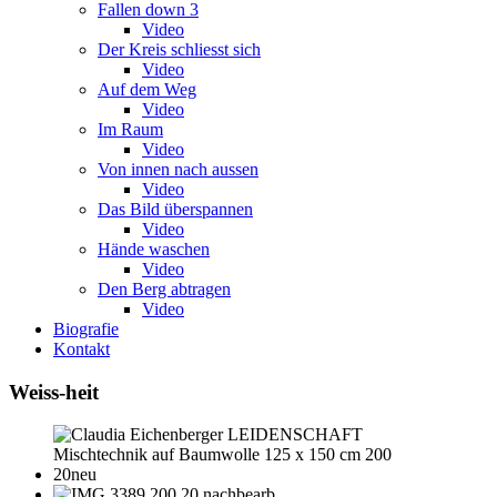
Fallen down 3
Video
Der Kreis schliesst sich
Video
Auf dem Weg
Video
Im Raum
Video
Von innen nach aussen
Video
Das Bild überspannen
Video
Hände waschen
Video
Den Berg abtragen
Video
Biografie
Kontakt
Weiss-heit