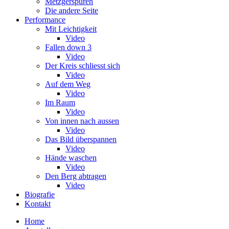
Metzgerspuren
Die andere Seite
Performance
Mit Leichtigkeit
Video
Fallen down 3
Video
Der Kreis schliesst sich
Video
Auf dem Weg
Video
Im Raum
Video
Von innen nach aussen
Video
Das Bild überspannen
Video
Hände waschen
Video
Den Berg abtragen
Video
Biografie
Kontakt
Home