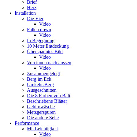
Brief
Herz
Installation
Die Vier
Video
Fallen down
Video
In Begegnung
10 Meter Entdeckung
Überspanntes Bild
Video
Von innen nach aussen
Video
Zusammengelegt
Berg im Eck
Umkehr-Berg
Ausgeschnitten
Die 8 Farben von Bali
Beschriebene Blätter
Gehirnwäsche
Metzgerspuren
Die andere Seite
Performance
Mit Leichtigkeit
Video