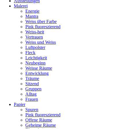
Ausstellungen
Malerei
Energie
Mantra
Weiss über Farbe
Pink fluoreszierend
Weiss-heit
Vertrauen
Weiss und Weiss
Luftpolster
Fleck
Leichtigkeit
Neubeginn
Weisse Räume
Entwicklung
Träume
Sitzend
Gruppen
Alltag
Frauen
Papier
Spuren
Pink fluoreszierend
Offene Räume
Geheime Räume