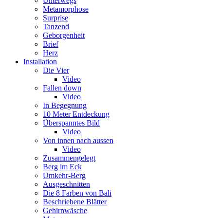
Unterwegs
Metamorphose
Surprise
Tanzend
Geborgenheit
Brief
Herz
Installation
Die Vier
Video
Fallen down
Video
In Begegnung
10 Meter Entdeckung
Überspanntes Bild
Video
Von innen nach aussen
Video
Zusammengelegt
Berg im Eck
Umkehr-Berg
Ausgeschnitten
Die 8 Farben von Bali
Beschriebene Blätter
Gehirnwäsche