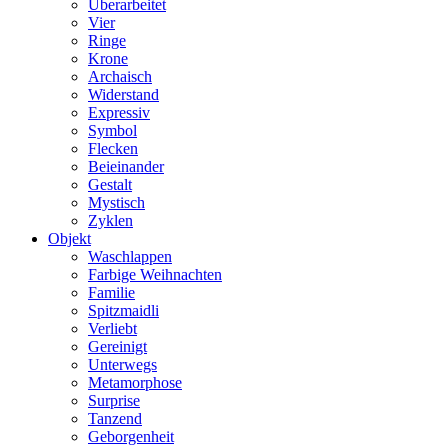
Überarbeitet
Vier
Ringe
Krone
Archaisch
Widerstand
Expressiv
Symbol
Flecken
Beieinander
Gestalt
Mystisch
Zyklen
Objekt
Waschlappen
Farbige Weihnachten
Familie
Spitzmaidli
Verliebt
Gereinigt
Unterwegs
Metamorphose
Surprise
Tanzend
Geborgenheit