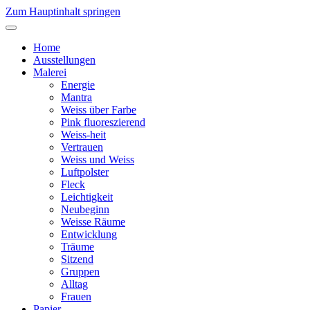
Zum Hauptinhalt springen
Home
Ausstellungen
Malerei
Energie
Mantra
Weiss über Farbe
Pink fluoreszierend
Weiss-heit
Vertrauen
Weiss und Weiss
Luftpolster
Fleck
Leichtigkeit
Neubeginn
Weisse Räume
Entwicklung
Träume
Sitzend
Gruppen
Alltag
Frauen
Papier