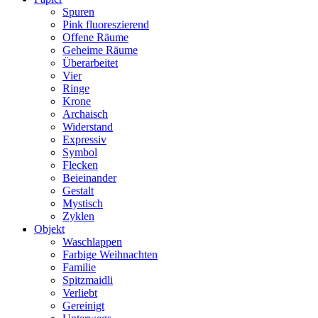
Spuren
Pink fluoreszierend
Offene Räume
Geheime Räume
Überarbeitet
Vier
Ringe
Krone
Archaisch
Widerstand
Expressiv
Symbol
Flecken
Beieinander
Gestalt
Mystisch
Zyklen
Objekt
Waschlappen
Farbige Weihnachten
Familie
Spitzmaidli
Verliebt
Gereinigt