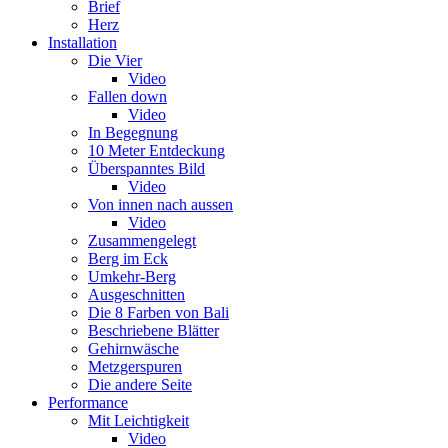
Brief
Herz
Installation
Die Vier
Video
Fallen down
Video
In Begegnung
10 Meter Entdeckung
Überspanntes Bild
Video
Von innen nach aussen
Video
Zusammengelegt
Berg im Eck
Umkehr-Berg
Ausgeschnitten
Die 8 Farben von Bali
Beschriebene Blätter
Gehirnwäsche
Metzgerspuren
Die andere Seite
Performance
Mit Leichtigkeit
Video