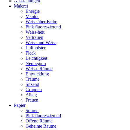
Ausstellungen
Malerei
Energie
Mantra
Weiss über Farbe
Pink fluoreszierend
Weiss-heit
Vertrauen
Weiss und Weiss
Luftpolster
Fleck
Leichtigkeit
Neubeginn
Weisse Räume
Entwicklung
Träume
Sitzend
Gruppen
Alltag
Frauen
Papier
Spuren
Pink fluoreszierend
Offene Räume
Geheime Räume