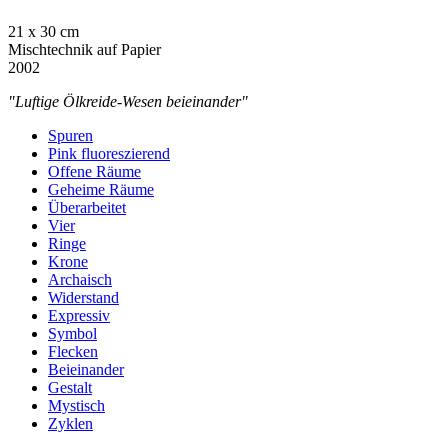
21 x 30 cm
Mischtechnik auf Papier
2002
"Luftige Ölkreide-Wesen beieinander"
Spuren
Pink fluoreszierend
Offene Räume
Geheime Räume
Überarbeitet
Vier
Ringe
Krone
Archaisch
Widerstand
Expressiv
Symbol
Flecken
Beieinander
Gestalt
Mystisch
Zyklen