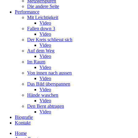
Metzgerspuren
Die andere Seite
Performance
Mit Leichtigkeit
Video
Fallen down 3
Video
Der Kreis schliesst sich
Video
Auf dem Weg
Video
Im Raum
Video
Von innen nach aussen
Video
Das Bild überspannen
Video
Hände waschen
Video
Den Berg abtragen
Video
Biografie
Kontakt
Home