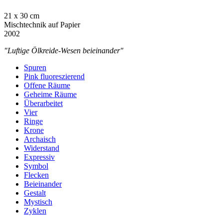
21 x 30 cm
Mischtechnik auf Papier
2002
"Luftige Ölkreide-Wesen beieinander"
Spuren
Pink fluoreszierend
Offene Räume
Geheime Räume
Überarbeitet
Vier
Ringe
Krone
Archaisch
Widerstand
Expressiv
Symbol
Flecken
Beieinander
Gestalt
Mystisch
Zyklen