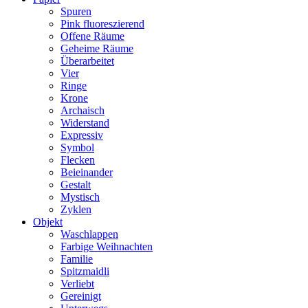
Spuren
Pink fluoreszierend
Offene Räume
Geheime Räume
Überarbeitet
Vier
Ringe
Krone
Archaisch
Widerstand
Expressiv
Symbol
Flecken
Beieinander
Gestalt
Mystisch
Zyklen
Objekt
Waschlappen
Farbige Weihnachten
Familie
Spitzmaidli
Verliebt
Gereinigt