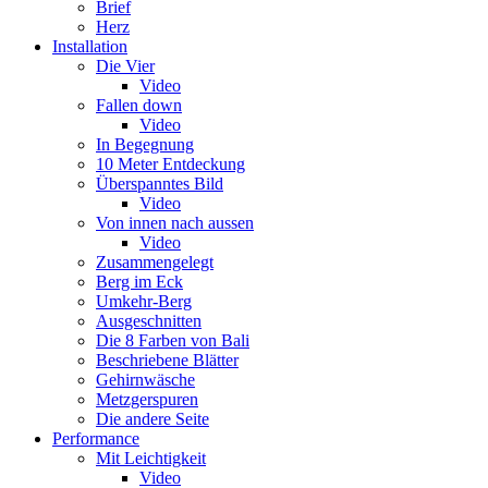
Brief
Herz
Installation
Die Vier
Video
Fallen down
Video
In Begegnung
10 Meter Entdeckung
Überspanntes Bild
Video
Von innen nach aussen
Video
Zusammengelegt
Berg im Eck
Umkehr-Berg
Ausgeschnitten
Die 8 Farben von Bali
Beschriebene Blätter
Gehirnwäsche
Metzgerspuren
Die andere Seite
Performance
Mit Leichtigkeit
Video