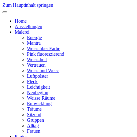
Zum Hauptinhalt springen
Home
Ausstellungen
Malerei
Energie
Mantra
Weiss über Farbe
Pink fluoreszierend
Weiss-heit
Vertrauen
Weiss und Weiss
Luftpolster
Fleck
Leichtigkeit
Neubeginn
Weisse Räume
Entwicklung
Träume
Sitzend
Gruppen
Alltag
Frauen
Papier