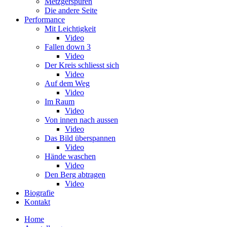
Metzgerspuren
Die andere Seite
Performance
Mit Leichtigkeit
Video
Fallen down 3
Video
Der Kreis schliesst sich
Video
Auf dem Weg
Video
Im Raum
Video
Von innen nach aussen
Video
Das Bild überspannen
Video
Hände waschen
Video
Den Berg abtragen
Video
Biografie
Kontakt
Home