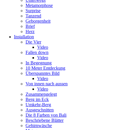
Unterwegs
Metamorphose
Surprise
Tanzend
Geborgenheit
Brief
Herz
Installation
Die Vier
Video
Fallen down
Video
In Begegnung
10 Meter Entdeckung
Überspanntes Bild
Video
Von innen nach aussen
Video
Zusammengelegt
Berg im Eck
Umkehr-Berg
Ausgeschnitten
Die 8 Farben von Bali
Beschriebene Blätter
Gehirnwäsche