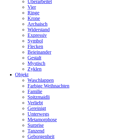
Überarbeitet
Vier
Ringe
Krone
Archaisch
Widerstand
Expressiv
Symbol
Flecken
Beieinander
Gestalt
Mystisch
Zyklen
Objekt
Waschlappen
Farbige Weihnachten
Familie
Spitzmaidli
Verliebt
Gereinigt
Unterwegs
Metamorphose
Surprise
Tanzend
Geborgenheit