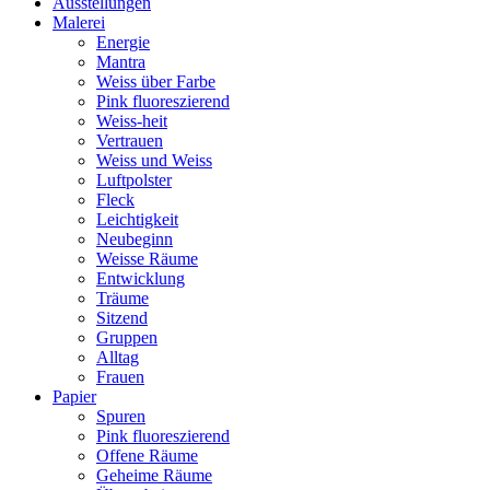
Ausstellungen
Malerei
Energie
Mantra
Weiss über Farbe
Pink fluoreszierend
Weiss-heit
Vertrauen
Weiss und Weiss
Luftpolster
Fleck
Leichtigkeit
Neubeginn
Weisse Räume
Entwicklung
Träume
Sitzend
Gruppen
Alltag
Frauen
Papier
Spuren
Pink fluoreszierend
Offene Räume
Geheime Räume